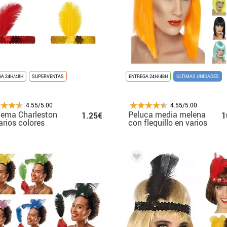
A 24H/48H
SUPERVENTAS
ENTREGA 24H/48H
ÚLTIMAS UNIDADES
4.55/5.00
4.55/5.00
dema Charleston
Peluca media melena
1.25€
1
arios colores
con flequillo en varios
colores