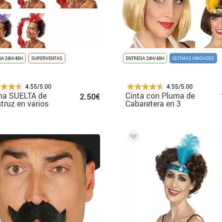
A 24H/48H
SUPERVENTAS
ENTREGA 24H/48H
ÚLTIMAS UNIDADES
4.55/5.00
4.55/5.00
ma SUELTA de
Cinta con Pluma de
2.50€
truz en varios
Cabaretera en 3
res 30 cm, sin
colores
a.