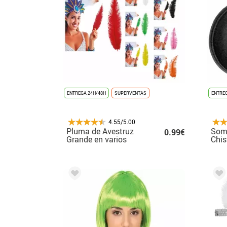
ENTREGA 24H/48H
SUPERVENTAS
ENTREG
4.55/5.00
Pluma de Avestruz
Somb
0.99€
Grande en varios
Chis
colores 40 cm
Fiel