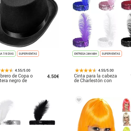
A 7/8 DÍAS
SUPERVENTAS
ENTREGA 24H/48H
SUPERVENTAS
4.55/5.00
4.55/5.00
rero de Copa o
Cinta para la cabeza
4.50€
tera negro de
de Charlestón con
tro para niños
pluma en varios
colores