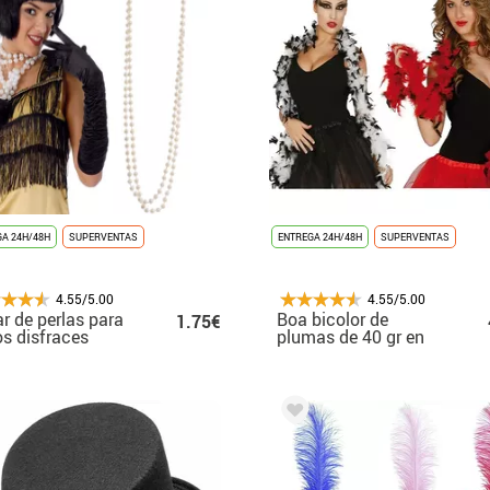
A 24H/48H
SUPERVENTAS
ENTREGA 24H/48H
SUPERVENTAS
4.55/5.00
4.55/5.00
ar de perlas para
Boa bicolor de
1.75€
os disfraces
plumas de 40 gr en
varios colores