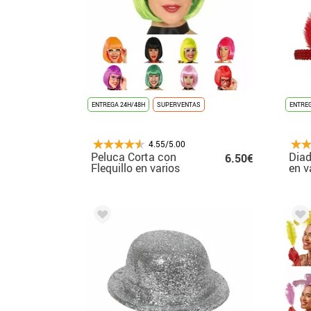
ENTREGA 24H/48H
SUPERVENTAS
ENTREG
4.55/5.00
Peluca Corta con
Dia
6.50€
Flequillo en varios
en v
colores