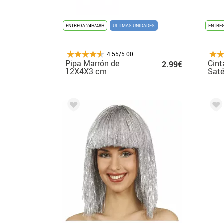
ENTREGA 24H/48H
ÚLTIMAS UNIDADES
ENTREG
4.55/5.00
Pipa Marrón de
Cint
2.99€
12X4X3 cm
Saté
Plu