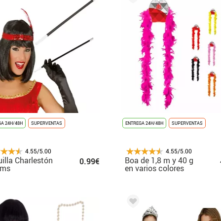
A 24H/48H
SUPERVENTAS
ENTREGA 24H/48H
SUPERVENTAS
4.55/5.00
4.55/5.00
illa Charlestón
Boa de 1,8 m y 40 g
0.99€
cms
en varios colores