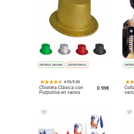
ENTREGA 24H/48H
SUPERVENTAS
ENTREG
4.55/5.00
Chistera Clásica con
Coll
0.99€
Purpurina en varios
vari
colores