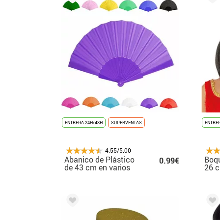
ENTREGA 24H/48H
SUPERVENTAS
ENTREG
4.55/5.00
Abanico de Plástico
Boqu
0.99€
de 43 cm en varios
26 
colores