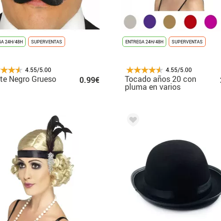
A 24H/48H
SUPERVENTAS
ENTREGA 24H/48H
SUPERVENTAS
4.55/5.00
4.55/5.00
te Negro Grueso
Tocado años 20 con
0.99€
pluma en varios
colores