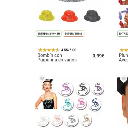
ENTREGA 24H/48H
SUPERVENTAS
ENTREG
4.55/5.00
Bombín con
Plu
0.99€
Purpurina en varios
Aves
colores
colo
cint