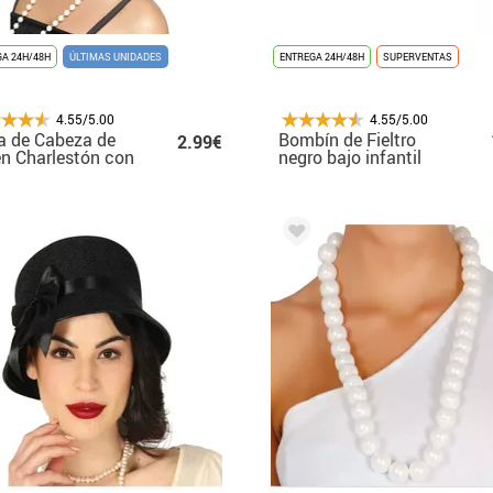
A 24H/48H
ÚLTIMAS UNIDADES
ENTREGA 24H/48H
SUPERVENTAS
4.55/5.00
4.55/5.00
a de Cabeza de
Bombín de Fieltro
2.99€
n Charlestón con
negro bajo infantil
ma y Joya