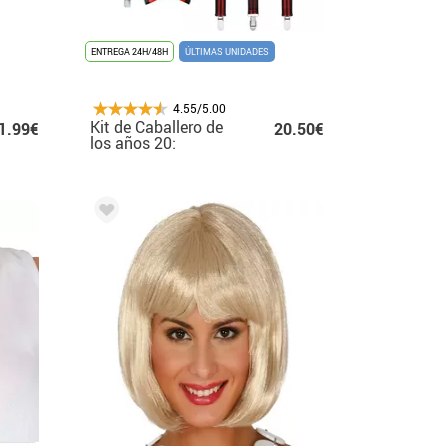
ENTREGA 24H/48H
ÚLTIMAS UNIDADES
4.55/5.00
Kit de Caballero de
1.99€
20.50€
los años 20:
Sombrero, Tirantes,
Pajarita, Puro y
Bigote