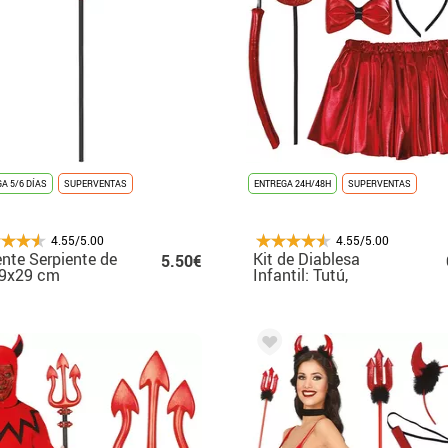
A 5/6 DÍAS
SUPERVENTAS
ENTREGA 24H/48H
SUPERVENTAS
4.55/5.00
4.55/5.00
ente Serpiente de
Kit de Diablesa
5.50€
,9x29 cm
Infantil: Tutú,
Diadema, Pajarita,
Cola y Tridente 30 cm