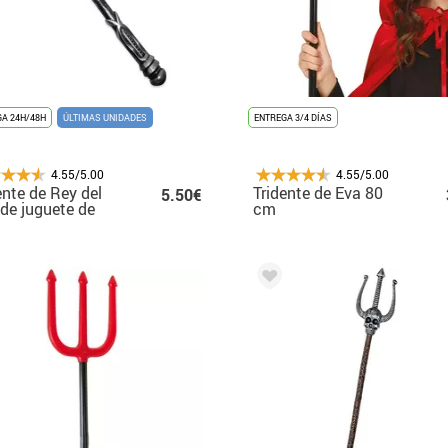
A 24H/48H
ÚLTIMAS UNIDADES
ENTREGA 3/4 DÍAS
4.55/5.00
4.55/5.00
ente de Rey del
Tridente de Eva 80
5.50€
de juguete de
cm
17 cm