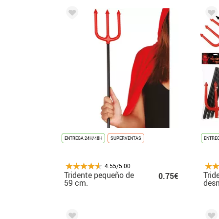
ENTREGA 24H/48H
SUPERVENTAS
ENTREG
4.55/5.00
Tridente pequeño de
Trid
0.75€
59 cm.
des
cm