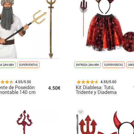
A 24H/48H
SUPERVENTAS
ENTREGA 24H/48H
SUPERVENTAS
UNI
4.55/5.00
4.55/5.00
ente de Poseidón
Kit Diablesa: Tutú,
4.50€
montable 140 cm
Tridente y Diadema
con cuernos