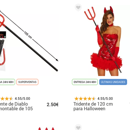
A 24H/48H
SUPERVENTAS
ENTREGA 24H/48H
ÚLTIMAS UNIDADES
4.55/5.00
4.55/5.00
ente de Diablo
Tridente de 120 cm
2.50€
montable de 105
para Halloween