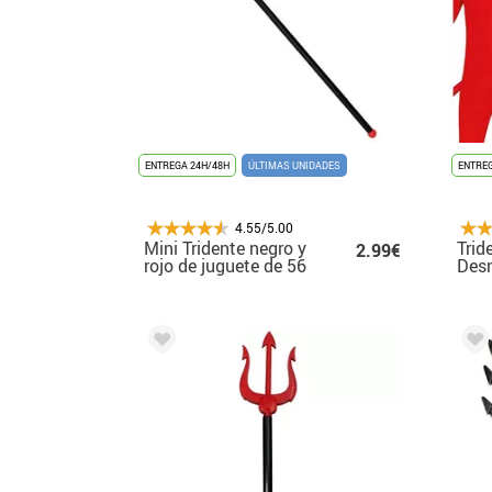
ENTREGA 24H/48H
ÚLTIMAS UNIDADES
ENTREG
4.55/5.00
Mini Tridente negro y
Trid
2.99€
rojo de juguete de 56
Des
cm
cm