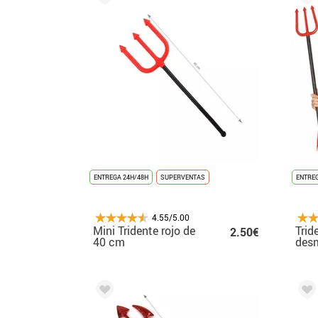
ENTREGA 24H/48H
SUPERVENTAS
ENTREG
4.55/5.00
Mini Tridente rojo de
Trid
2.50€
40 cm
des