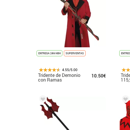
ENTREGA 24H/48H
SUPERVENTAS
ENTREG
4.55/5.00
Tridente de Demonio
Trid
10.50€
con Ramas
115
Desmontable de 150
cm