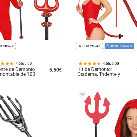
A 24H/48H
ENTREGA 24H/48H
ÚLTIMAS UNIDADES
4.55/5.00
4.55/5.00
ente de Demonio
Kit de Demonio:
5.50€
montable de 100
Diadema, Tridente y
Cola