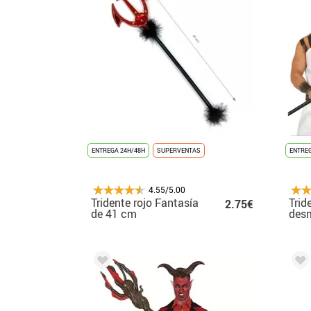
ENTREGA 24H/48H
SUPERVENTAS
ENTREG
4.55/5.00
Tridente rojo Fantasía
Trid
2.75€
de 41 cm
des