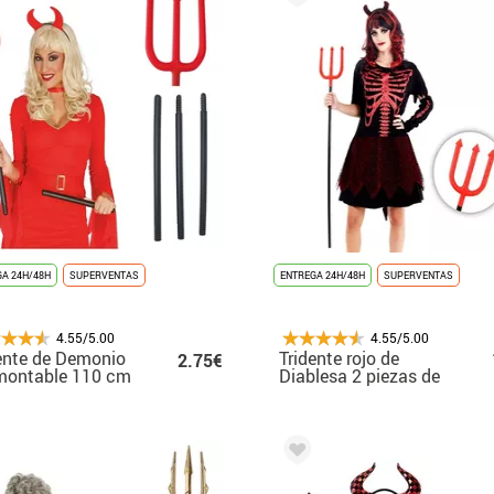
A 24H/48H
SUPERVENTAS
ENTREGA 24H/48H
SUPERVENTAS
4.55/5.00
4.55/5.00
ente de Demonio
Tridente rojo de
2.75€
montable 110 cm
Diablesa 2 piezas de
120 cm