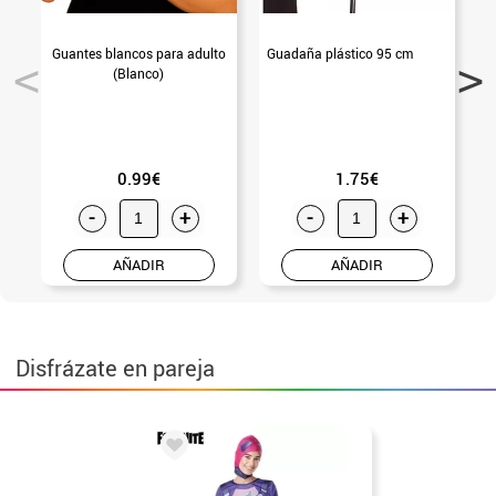
Guantes blancos para adulto
Guadaña plástico 95 cm
G
(Blanco)
0.99€
1.75€
-
+
-
+
AÑADIR
AÑADIR
Disfrázate en pareja