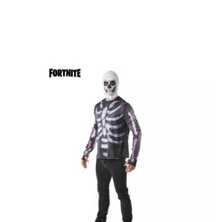
Inicio
Disfraces Halloween
Fortnite
Camiseta Disfraz con Capucha Skull T