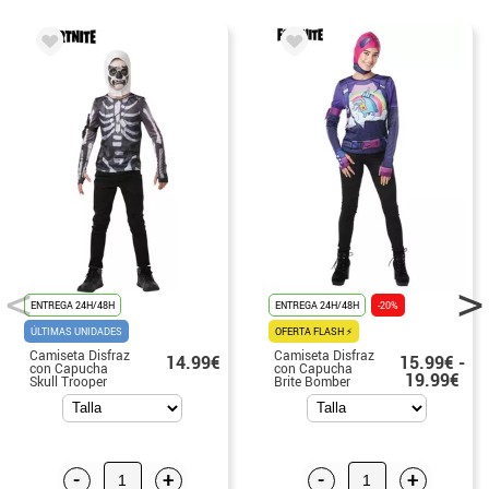
ENTREGA 24H/48H
ENTREGA 24H/48H
-20%
ÚLTIMAS UNIDADES
OFERTA FLASH ⚡
Camiseta Disfraz
Camiseta Disfraz
14.99€
15.99€ -
con Capucha
con Capucha
19.99€
Skull Trooper
Brite Bomber
Fortnite para niño
Fortnite para
y adolescente
mujer
-
+
-
+