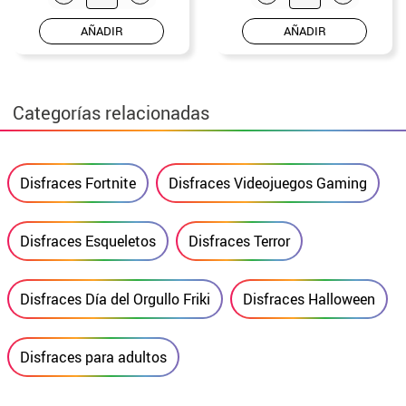
AÑADIR
AÑADIR
Categorías relacionadas
Disfraces Fortnite
Disfraces Videojuegos Gaming
Disfraces Esqueletos
Disfraces Terror
Disfraces Día del Orgullo Friki
Disfraces Halloween
Disfraces para adultos