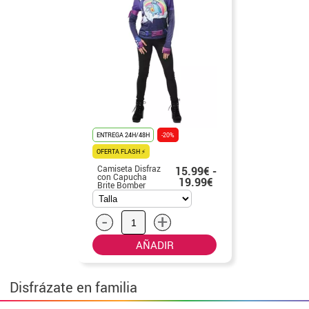
ENTREGA 24H/48H
-20%
OFERTA FLASH ⚡
Camiseta Disfraz
15.99€ -
con Capucha
19.99€
Brite Bomber
Fortnite para
mujer
-
+
AÑADIR
Disfrázate en familia