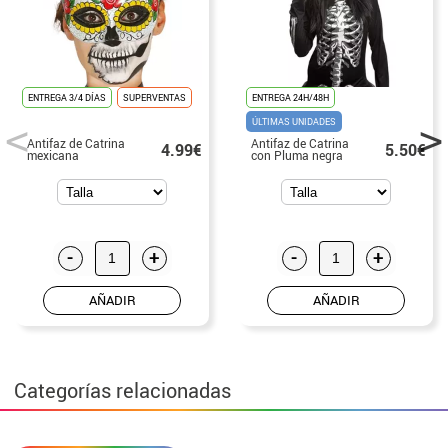
ENTREGA 3/4 DÍAS
SUPERVENTAS
ENTREGA 24H/48H
ÚLTIMAS UNIDADES
Antifaz de Catrina
Antifaz de Catrina
4.99€
5.50€
mexicana
con Pluma negra
-
+
-
+
AÑADIR
AÑADIR
Categorías relacionadas