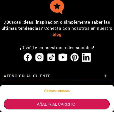
¿Buscas ideas, inspiración o simplemente saber las
últimas tendencias?
Conecta con nosotros en nuestro
blog
¡Diviérte en nuestras redes sociales!
ATENCIÓN AL CLIENTE
• Horario tienda IBI
ESPECIAL GRUPOS
Últimas unidades
•
Descuento estudiantes
• Sobre nosotros
Descuentos especiales para grupos.
ESPECIAL TIENDAS Y EMPRESAS
AÑADIR AL CARRITO
• Condiciones de venta
Contáctanos aquí
• Aviso legal
y
Privacidad