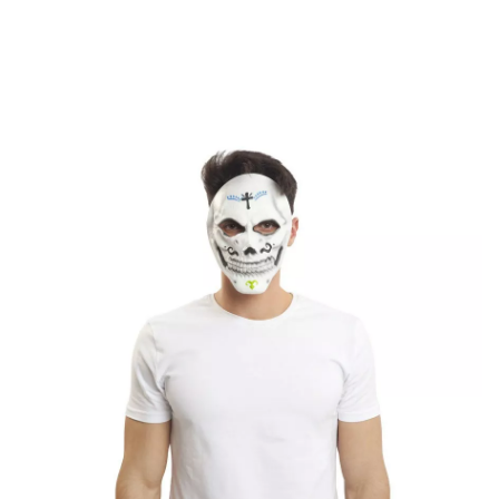
Inicio
Accesorios
Máscaras y Caretas
Careta de Catrín Día de Difuntos