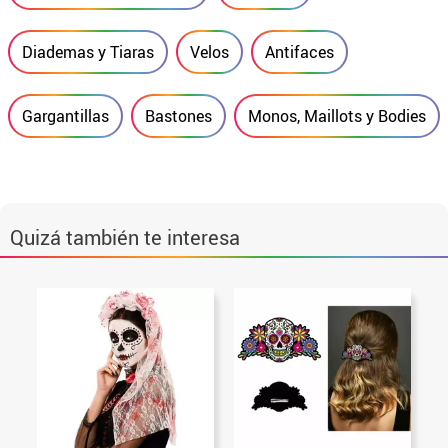
Diademas y Tiaras
Velos
Antifaces
Gargantillas
Bastones
Monos, Maillots y Bodies
Quizá también te interesa