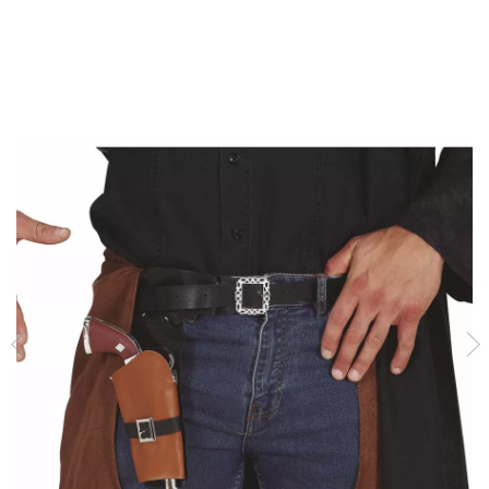
Inicio
Accesorios
Armas
Pistolas
Cartuchera con Pistola de Vaquero