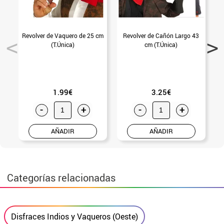
Revolver de Vaquero de 25 cm
Revolver de Cañón Largo 43
P
(T.Única)
cm (T.Única)
1.99€
3.25€
-
+
-
+
AÑADIR
AÑADIR
Categorías relacionadas
Disfraces Indios y Vaqueros (Oeste)