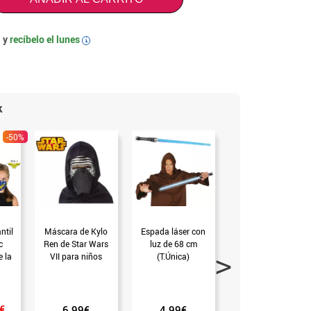
 y
recíbelo el
lunes
i
k
-50%
ntil
Máscara de Kylo
Espada láser con
Máscara de Death
c
Ren de Star Wars
luz de 68 cm
Trooper Negro
e la
VII para niños
(T.Única)
infantil de Star
d2)
(Universal Niños)
Wars (Universal
Niños)
€
6.99€
4.99€
6.99€