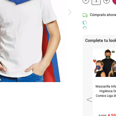
+
Cómpralo ahora
Completa tu loo
Mascarilla Infa
Higiénica D
Comics Liga d
Justicia (Mo
4.50
8.99€