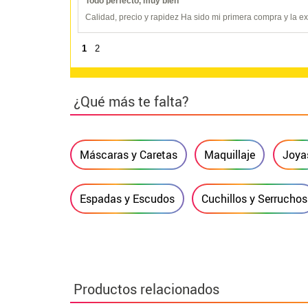
Todo perfecto, muy bien
Calidad, precio y rapidez Ha sido mi primera compra y la 
1
2
¿Qué más te falta?
Máscaras y Caretas
Maquillaje
Joya
Espadas y Escudos
Cuchillos y Serruchos
Productos relacionados