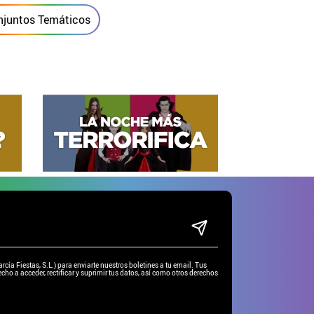
njuntos Temáticos
ía Fiestas, S.L.) para enviarte nuestros boletines a tu email. Tus
cho a acceder, rectificar y suprimir tus datos, así como otros derechos