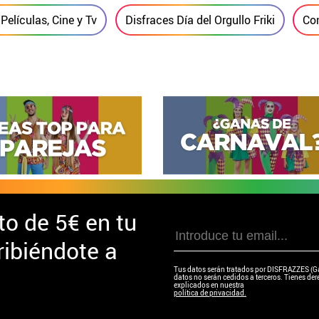
Películas, Cine y Tv
Disfraces Día del Orgullo Friki
Co
to de
5€ en tu
ibiéndote a
Tus datos serán tratados por DISFRAZZES (Garc
datos no serán cedidos a terceros. Tienes dere
explicados en nuestra
política de privacidad.