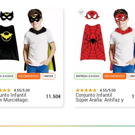
A 3/4 DÍAS
RECOMENDADO
UNISEX
ENTREGA 3/4 DÍAS
RECOMENDADO
UNI
4.55/5.00
4.55/5.00
unto Infantil
Conjunto Infantil
11.50€
1
r Murciélago:
Súper Araña: Antifaz y
faz y capa de 70
capa de 70 cms