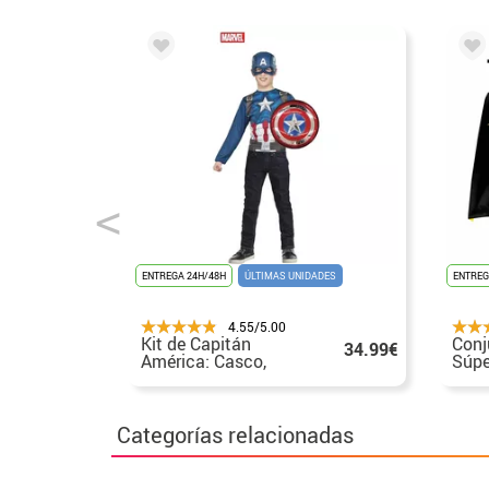
ENTREGA 24H/48H
ÚLTIMAS UNIDADES
ENTREG
4.55/5.00
Kit de Capitán
Conj
34.99€
América: Casco,
Súpe
Pecho y Escudo en
Anti
caja
cms
Categorías relacionadas