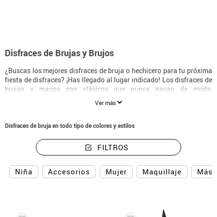
Disfraces de Brujas y Brujos
¿Buscas los mejores disfraces de bruja o hechicero para tu próxima
fiesta de disfraces? ¡Has llegado al lugar indicado! Los disfraces de
brujas y magos son clásicos que nunca pasan de moda,
especialmente durante Halloween, cuando estos personajes cobran
Ver más
vida y hechizan a todo el mundo. En nuestra tienda online
encontrarás una amplia variedad para toda la familia, desde
disfraces infantiles hasta tallas adultas XXXL, ideales para
Disfraces de bruja en todo tipo de colores y estilos
disfrutar en grupo.
FILTROS
Niña
Accesorios
Mujer
Maquillaje
Másc