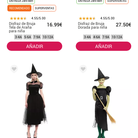
ENTREGA 24H/48H
ENTREGA 24H/48H
SUPERVENTAS
RECOMENDADO
SUPERVENTAS
4.55/5.00
4.55/5.00
Disfraz de Bruja
Disfraz de Bruja
16.99€
27.50€
Tela de Araña
Dorada para niña
para niña
3-4A
5-6A
7-9A
10-12A
3-4A
4-6A
7-9A
10-12A
AÑADIR
AÑADIR