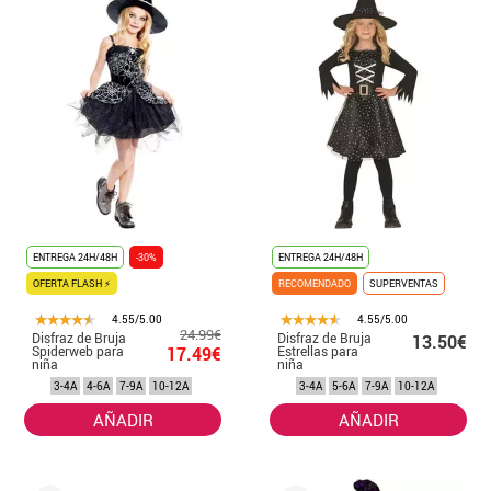
ENTREGA 24H/48H
-30%
ENTREGA 24H/48H
OFERTA FLASH ⚡
RECOMENDADO
SUPERVENTAS
4.55/5.00
4.55/5.00
24.99€
Disfraz de Bruja
Disfraz de Bruja
13.50€
Spiderweb para
17.49€
Estrellas para
niña
niña
3-4A
4-6A
7-9A
10-12A
3-4A
5-6A
7-9A
10-12A
AÑADIR
AÑADIR