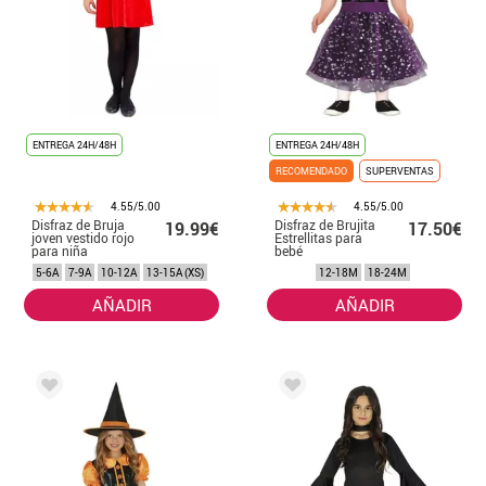
ENTREGA 24H/48H
ENTREGA 24H/48H
RECOMENDADO
SUPERVENTAS
4.55/5.00
4.55/5.00
Disfraz de Bruja
Disfraz de Brujita
19.99€
17.50€
joven vestido rojo
Estrellitas para
para niña
bebé
5-6A
7-9A
10-12A
13-15A (XS)
12-18M
18-24M
AÑADIR
AÑADIR