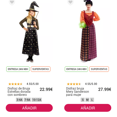
ENTREGA 24H/48H
SUPERVENTAS
ENTREGA 24H/48H
SUPERVENTAS
4.55/5.00
4.55/5.00
Disfraz de Bruja
Disfraz bruja
22.99€
27.99€
Estrellas dorada
Mery Sanderson
con sombrero
para mujer
para niña
3-4A
7-9A
10-12A
S
M
L
AÑADIR
AÑADIR