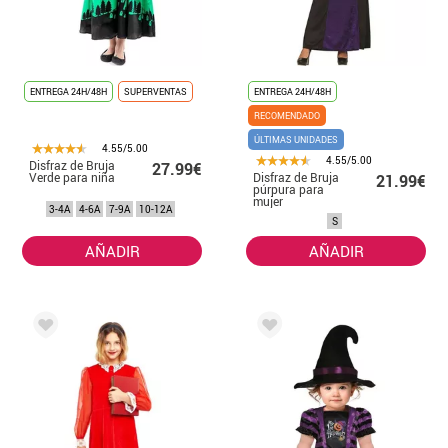
ENTREGA 24H/48H
SUPERVENTAS
ENTREGA 24H/48H
RECOMENDADO
ÚLTIMAS UNIDADES
4.55/5.00
4.55/5.00
Disfraz de Bruja
27.99€
Verde para niña
Disfraz de Bruja
21.99€
púrpura para
mujer
3-4A
4-6A
7-9A
10-12A
S
AÑADIR
AÑADIR