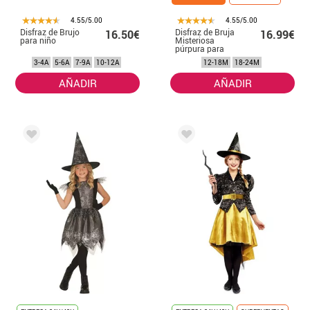
4.55/5.00
4.55/5.00
Disfraz de Brujo
Disfraz de Bruja
16.50€
16.99€
para niño
Misteriosa
púrpura para
niña y bebé
3-4A
5-6A
7-9A
10-12A
12-18M
18-24M
AÑADIR
AÑADIR