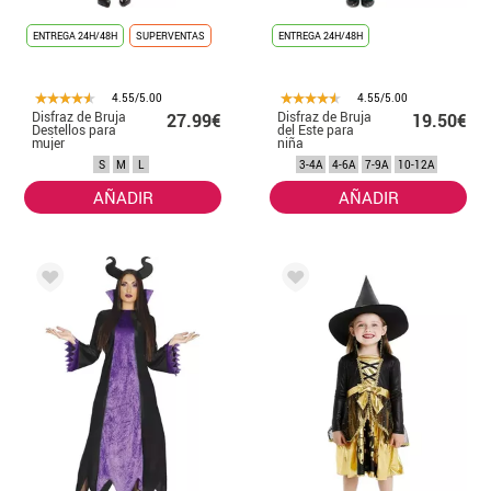
ENTREGA 24H/48H
SUPERVENTAS
ENTREGA 24H/48H
4.55/5.00
4.55/5.00
Disfraz de Bruja
Disfraz de Bruja
27.99€
19.50€
Destellos para
del Este para
mujer
niña
S
M
L
3-4A
4-6A
7-9A
10-12A
AÑADIR
AÑADIR