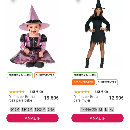
ENTREGA 24H/48H
SUPERVENTAS
ENTREGA 24H/48H
RECOMENDADO
SUPERVENTAS
4.55/5.00
4.55/5.00
Disfraz de Brujita
Disfraz de Bruja
19.50€
12.99€
rosa para bebé
para mujer
6-12M
12-18M
18-24M
2-3A
14-16A (XS)
M
L
XL
AÑADIR
AÑADIR