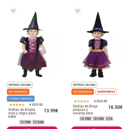
ENTREGA 24H/48H
ENTREGA 24H/48H
RECOMENDADO
RECOMENDADO
SUPERVENTAS
ÚLTIMAS UNIDADES
4.55/5.00
4.55/5.00
Disfraz de Bruja
16.50€
Disfraz de Brujita
púrpura y
13.99€
rosa y negro para
naranja para
bebé
niña y bebé
12-18M
18-24M
2-3A
12-18M
12-24M