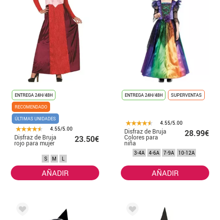
ENTREGA 24H/48H
ENTREGA 24H/48H
SUPERVENTAS
RECOMENDADO
ÚLTIMAS UNIDADES
4.55/5.00
4.55/5.00
Disfraz de Bruja
28.99€
Disfraz de Bruja
Colores para
23.50€
rojo para mujer
niña
3-4A
4-6A
7-9A
10-12A
S
M
L
AÑADIR
AÑADIR