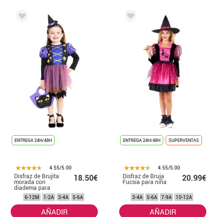
ENTREGA 24H/48H
ENTREGA 24H/48H
SUPERVENTAS
4.55/5.00
4.55/5.00
Disfraz de Brujita
Disfraz de Bruja
18.50€
20.99€
morada con
Fucsia para niña
diadema para
bebé y niña
6-12M
1-2A
3-4A
5-6A
3-4A
5-6A
7-9A
10-12A
AÑADIR
AÑADIR