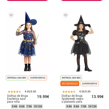
ENTREGA 24H/48H
SUPERVENTAS
ENTREGA 24H/48H
RECOMENDADO
SUPERVENTAS
4.55/5.00
4.55/5.00
Disfraz de Bruja
Disfraz de Bruja
19.99€
13.99€
Esotérica azul
Spiderweb negro
para niña
y plateado para
niña
3-4A
5-6A
7-9A
10-12A
3-4A
5-6A
7-9A
10-12A