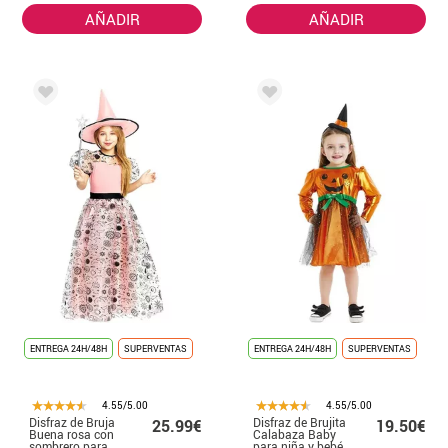
AÑADIR
AÑADIR
ENTREGA 24H/48H
SUPERVENTAS
ENTREGA 24H/48H
SUPERVENTAS
4.55/5.00
4.55/5.00
Disfraz de Bruja
Disfraz de Brujita
25.99€
19.50€
Buena rosa con
Calabaza Baby
sombrero para
para niña y bebé