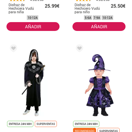
Disfraz de
Disfraz de
25.99€
25.50€
Hechicera Vudú
Hechicero Vudú
para niña
para niño
10-12A
5-6A
7-9A
10-12A
AÑADIR
AÑADIR
ENTREGA 24H/48H
SUPERVENTAS
ENTREGA 24H/48H
RECOMENDADO
SUPERVENTAS