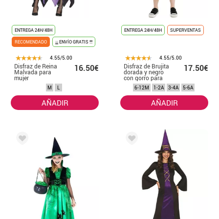
ENTREGA 24H/48H
ENTREGA 24H/48H
SUPERVENTAS
RECOMENDADO
¡¡¡ ENVÍO GRATIS !!!
4.55/5.00
4.55/5.00
Disfraz de Reina
Disfraz de Brujita
16.50€
17.50€
Malvada para
dorada y negro
mujer
con gorro para
bebé y niña
M
L
6-12M
1-2A
3-4A
5-6A
AÑADIR
AÑADIR