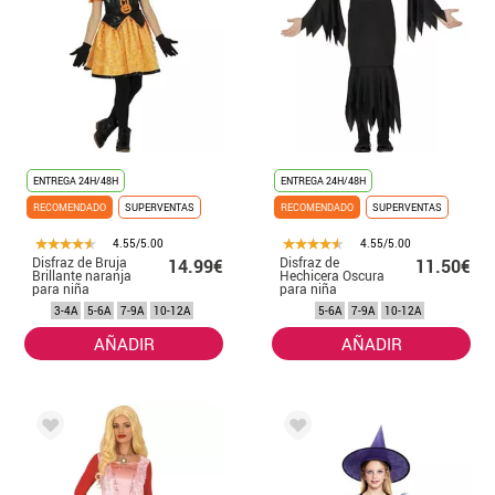
ENTREGA 24H/48H
ENTREGA 24H/48H
RECOMENDADO
SUPERVENTAS
RECOMENDADO
SUPERVENTAS
4.55/5.00
4.55/5.00
Disfraz de Bruja
Disfraz de
14.99€
11.50€
Brillante naranja
Hechicera Oscura
para niña
para niña
3-4A
5-6A
7-9A
10-12A
5-6A
7-9A
10-12A
AÑADIR
AÑADIR