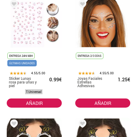
ENTREGA 24H/48H
ENTREGA 2/3 DÍAS
ÚLTIMAS UNIDADES
4.55/5.00
4.55/5.00
Sticker Lunas
Joyas Faciales
0.99€
1.25€
rosa para uñas y
Estrellas
piel
Adhesivas
T.Universal
AÑADIR
AÑADIR