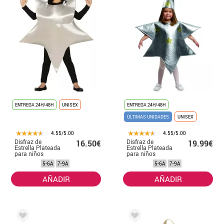
ENTREGA 24H/48H
UNISEX
ENTREGA 24H/48H
ÚLTIMAS UNIDADES
UNISEX
4.55/5.00
4.55/5.00
Disfraz de
Disfraz de
16.50€
19.99€
Estrella Plateada
Estrella Plateada
para niños
para niños
5-6A
7-9A
5-6A
7-9A
AÑADIR
AÑADIR