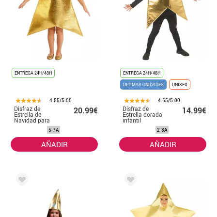
ENTREGA 24H/48H
ENTREGA 24H/48H
ÚLTIMAS UNIDADES
UNISEX
4.55/5.00
4.55/5.00
Disfraz de
Disfraz de
20.99€
14.99€
Estrella de
Estrella dorada
Navidad para
infantil
Niña de 5 a 7
5-7A
2-3A
años
AÑADIR
AÑADIR