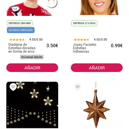
ENTREGA 24H/48H
ENTREGA 2/3 DÍAS
ÚLTIMAS UNIDADES
4.55/5.00
4.55/5.00
Diadema de
Joyas Faciales
3.50€
0.99€
Estrellas doradas
Estrellas
en forma de arco
Adhesivas
Universal Adulto
AÑADIR
AÑADIR