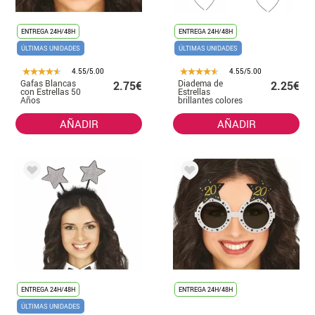
ENTREGA 24H/48H
ENTREGA 24H/48H
ÚLTIMAS UNIDADES
ÚLTIMAS UNIDADES
4.55/5.00
4.55/5.00
Gafas Blancas
Diadema de
2.75€
2.25€
con Estrellas 50
Estrellas
Años
brillantes colores
Cumpleaños y
surtidos
Aniversarios
AÑADIR
AÑADIR
ENTREGA 24H/48H
ENTREGA 24H/48H
ÚLTIMAS UNIDADES