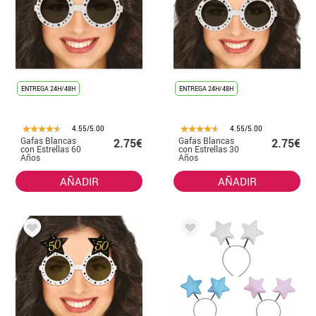
ENTREGA 24H/48H
ENTREGA 24H/48H
4.55/5.00
4.55/5.00
Gafas Blancas
Gafas Blancas
2.75€
2.75€
con Estrellas 60
con Estrellas 30
Años
Años
Cumpleaños y
Cumpleaños y
Aniversarios
Aniversarios
AÑADIR
AÑADIR