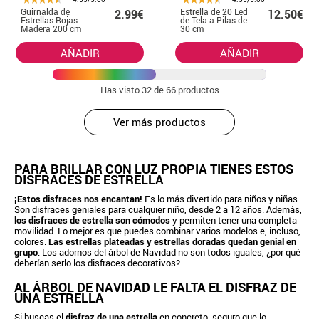
Guirnalda de
Estrella de 20 Led
2.99€
12.50€
Estrellas Rojas
de Tela a Pilas de
Madera 200 cm
30 cm
AÑADIR
AÑADIR
Has visto
32
de 66 productos
Ver más productos
PARA BRILLAR CON LUZ PROPIA TIENES ESTOS
DISFRACES DE ESTRELLA
¡Estos disfraces nos encantan!
Es lo más divertido para niños y niñas.
Son disfraces geniales para cualquier niño, desde 2 a 12 años. Además,
los disfraces de estrella son cómodos
y permiten tener una completa
movilidad. Lo mejor es que puedes combinar varios modelos e, incluso,
colores.
Las estrellas plateadas y estrellas doradas quedan genial en
grupo
. Los adornos del árbol de Navidad no son todos iguales, ¿por qué
deberían serlo los disfraces decorativos?
AL ÁRBOL DE NAVIDAD LE FALTA EL DISFRAZ DE
UNA ESTRELLA
Si buscas el
disfraz de una estrella
en concreto, seguro que lo