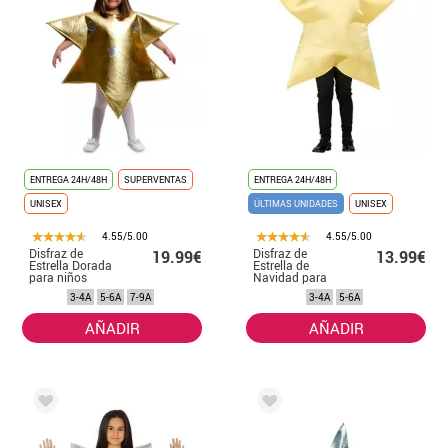
ENTREGA 24H/48H
SUPERVENTAS
ENTREGA 24H/48H
UNISEX
ÚLTIMAS UNIDADES
UNISEX
4.55/5.00
4.55/5.00
Disfraz de
Disfraz de
19.99€
13.99€
Estrella Dorada
Estrella de
para niños
Navidad para
niños
3-4A
5-6A
7-9A
3-4A
5-6A
AÑADIR
AÑADIR