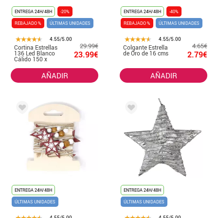
ENTREGA 24H/48H
-20%
ENTREGA 24H/48H
-40%
REBAJADO %
ÚLTIMAS UNIDADES
REBAJADO %
ÚLTIMAS UNIDADES
4.55/5.00
4.55/5.00
29.99€
4.65€
Cortina Estrellas
Colgante Estrella
136 Led Blanco
23.99€
de Oro de 16 cms
2.79€
Cálido 150 x
AÑADIR
AÑADIR
ENTREGA 24H/48H
ENTREGA 24H/48H
ÚLTIMAS UNIDADES
ÚLTIMAS UNIDADES
4.55/5.00
4.55/5.00