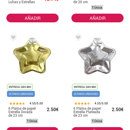
Lunas y Estrellas
de 20 cm
101x139 cm
T.Única
AÑADIR
AÑADIR
ENTREGA 24H/48H
ENTREGA 24H/48H
ÚLTIMAS UNIDADES
ÚLTIMAS UNIDADES
4.55/5.00
4.55/5.00
6 Platos de papel
6 Platos de papel
2.50€
2.50€
Estrella Dorada
Estrella Plateada
de 23 cm
de 23 cm
T.Única
T.Única