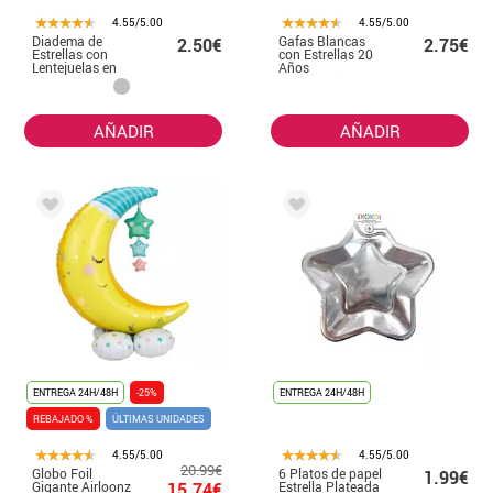
4.55/5.00
4.55/5.00
Diadema de
Gafas Blancas
2.50€
2.75€
Estrellas con
con Estrellas 20
Lentejuelas en
Años
dos colores
Cumpleaños y
Aniversarios
AÑADIR
AÑADIR
ENTREGA 24H/48H
-25%
ENTREGA 24H/48H
REBAJADO %
ÚLTIMAS UNIDADES
4.55/5.00
4.55/5.00
20.99€
Globo Foil
6 Platos de papel
1.99€
Gigante Airloonz
15.74€
Estrella Plateada