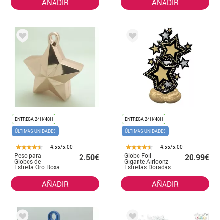
AÑADIR
AÑADIR
ENTREGA 24H/48H
ENTREGA 24H/48H
ÚLTIMAS UNIDADES
ÚLTIMAS UNIDADES
4.55/5.00
4.55/5.00
Peso para
Globo Foil
2.50€
20.99€
Globos de
Gigante Airloonz
Estrella Oro Rosa
Estrellas Doradas
86x149 cm
AÑADIR
AÑADIR