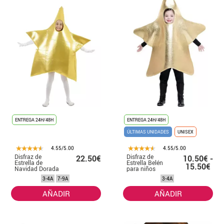
ENTREGA 24H/48H
ENTREGA 24H/48H
ÚLTIMAS UNIDADES
UNISEX
4.55/5.00
4.55/5.00
Disfraz de
Disfraz de
22.50€
10.50€ -
Estrella de
Estrella Belén
15.50€
Navidad Dorada
para niños
Grande para
3-4A
7-9A
3-4A
niños
AÑADIR
AÑADIR