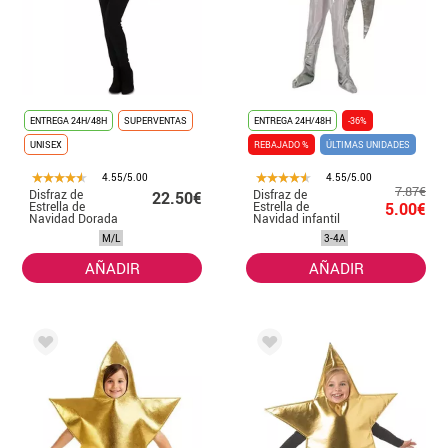
ENTREGA 24H/48H
SUPERVENTAS
ENTREGA 24H/48H
-36%
UNISEX
REBAJADO %
ÚLTIMAS UNIDADES
4.55/5.00
4.55/5.00
7.87€
Disfraz de
Disfraz de
22.50€
Estrella de
Estrella de
5.00€
Navidad Dorada
Navidad infantil
para adultos
M/L
3-4A
AÑADIR
AÑADIR