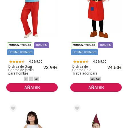
ENTREGA 24H/48H
PREMIUM
ENTREGA 24H/48H
PREMIUM
ÚLTIMAS UNIDADES
ÚLTIMAS UNIDADES
4.55/5.00
4.55/5.00
Disfraz de Gran
Disfraz de
23.99€
24.50€
Gnomo de jardín
Gnomo Rojo
para hombre
Trabajador para
hombre
S
L
XL
XL/XXL
AÑADIR
AÑADIR