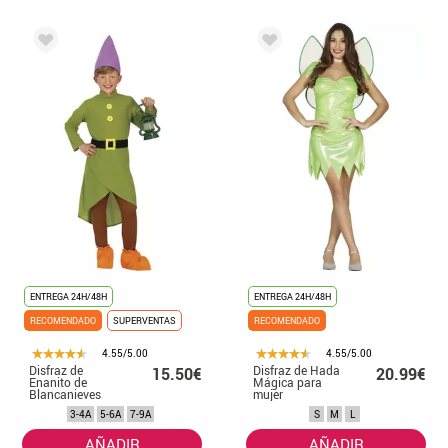
ENTREGA 24H/48H
ENTREGA 24H/48H
RECOMENDADO
SUPERVENTAS
RECOMENDADO
4.55/5.00
4.55/5.00
Disfraz de
Disfraz de Hada
15.50€
20.99€
Enanito de
Mágica para
Blancanieves
mujer
para niños
3-4A
5-6A
7-9A
S
M
L
AÑADIR
AÑADIR