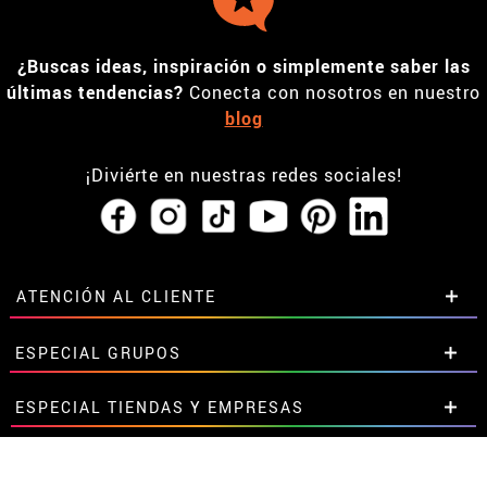
¿Buscas ideas, inspiración o simplemente saber las
últimas tendencias?
Conecta con nosotros en nuestro
blog
¡Diviérte en nuestras redes sociales!
ATENCIÓN AL CLIENTE
• Horario tienda IBI
ESPECIAL GRUPOS
•
Descuento estudiantes
• Sobre nosotros
Descuentos especiales para grupos.
ESPECIAL TIENDAS Y EMPRESAS
• Condiciones de venta
Contáctanos aquí
• Aviso legal
y
Privacidad
Descuentos exclusivos para tiendas y empresas.
¿NECESITAS AYUDA?
• Atencion al cliente
Contáctanos aquí