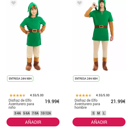
ENTREGA 24H/48H
ENTREGA 24H/48H
4.55/5.00
4.55/5.00
Disfraz de Elfo
Disfraz de Elfo
19.99€
21.99€
Aventurero para
Aventurero para
niño
hombre
3-4A
5-6A
7-9A
10-12A
S
M
L
AÑADIR
AÑADIR