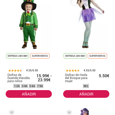
ENTREGA 24H/48H
SUPERVENTAS
ENTREGA 24H/48H
SUPERVENTAS
4.55/5.00
4.55/5.00
Disfraz de
Disfraz de Hada
15.99€ -
5.50€
Duende Irlandés
del Bosque para
23.99€
para niños
mujer
1-2A
3-4A
5-6A
7-9A
M/L
AÑADIR
AÑADIR