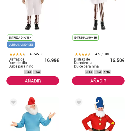
ENTREGA 24H/48H
ENTREGA 24H/48H
ÚLTIMAS UNIDADES
4.55/5.00
4.55/5.00
Disfraz de
Disfraz de
16.99€
16.50€
Duendecillo
Duendecilla
Dulce para niño
Dulce para niña
3-4A
5-6A
3-4A
5-6A
7-9A
AÑADIR
AÑADIR