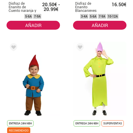
Disfraz de
Disfraz de
20.50€ -
16.50€
Enanito de
Enanito
20.99€
Cuento naranja y
Blancanieves
verde para niños
verde para niño
5-6A
7-9A
3-4A
5-6A
7-9A
10-12A
AÑADIR
AÑADIR
ENTREGA 24H/48H
ENTREGA 24H/48H
SUPERVENTAS
RECOMENDADO