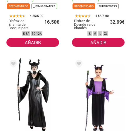
RECOMENDADO
¡¡¡ ENVÍO GRATIS !!!
RECOMENDADO
SUPERVENTAS
4.55/5.00
4.55/5.00
Disfraz de
Disfraz de
16.50€
32.99€
Enanita de
Duende verde
Bosque para
Irlandés
niñas
Leprechaun para
5-6A
10-12A
S
M
L
XL
hombre
AÑADIR
AÑADIR