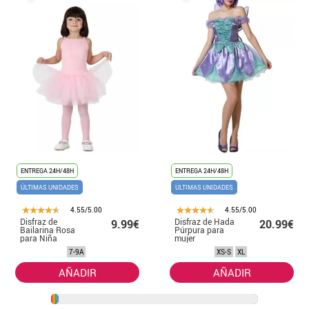
ENTREGA 24H/48H
ENTREGA 24H/48H
ÚLTIMAS UNIDADES
ÚLTIMAS UNIDADES
4.55/5.00
4.55/5.00
Disfraz de
Disfraz de Hada
9.99€
20.99€
Bailarina Rosa
Púrpura para
para Niña
mujer
7-9A
XS-S
XL
AÑADIR
AÑADIR