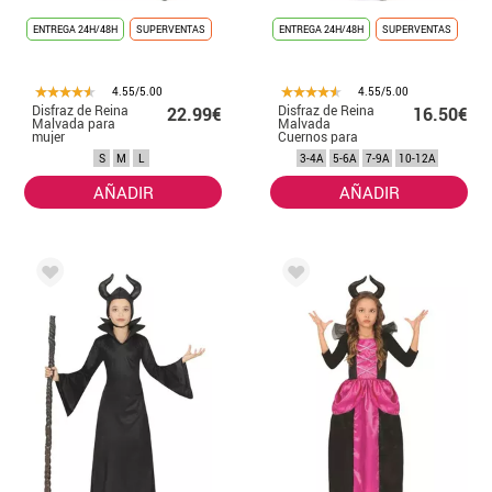
ENTREGA 24H/48H
SUPERVENTAS
ENTREGA 24H/48H
SUPERVENTAS
4.55/5.00
4.55/5.00
Disfraz de Reina
Disfraz de Reina
22.99€
16.50€
Malvada para
Malvada
mujer
Cuernos para
niña
S
M
L
3-4A
5-6A
7-9A
10-12A
AÑADIR
AÑADIR