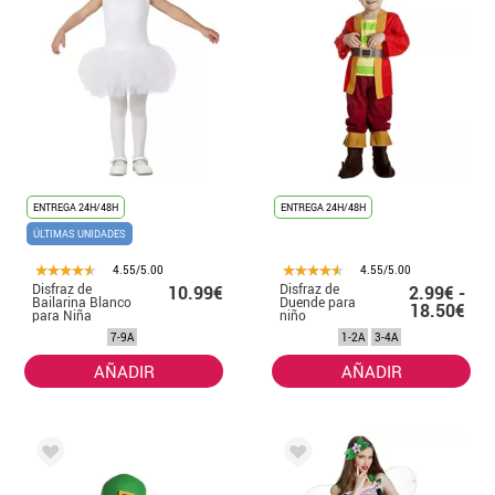
ENTREGA 24H/48H
ENTREGA 24H/48H
ÚLTIMAS UNIDADES
4.55/5.00
4.55/5.00
Disfraz de
Disfraz de
10.99€
2.99€ -
Bailarina Blanco
Duende para
18.50€
para Niña
niño
7-9A
1-2A
3-4A
AÑADIR
AÑADIR