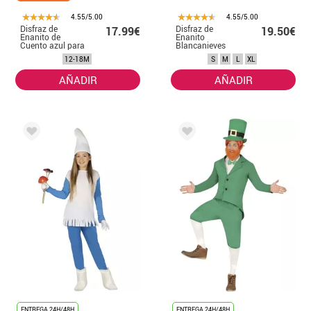
4.55/5.00
4.55/5.00
Disfraz de
Disfraz de
17.99€
19.50€
Enanito de
Enanito
Cuento azul para
Blancanieves
bebés
verde para
12-18M
S
M
L
XL
hombre
AÑADIR
AÑADIR
ENTREGA 24H/48H
ENTREGA 24H/48H