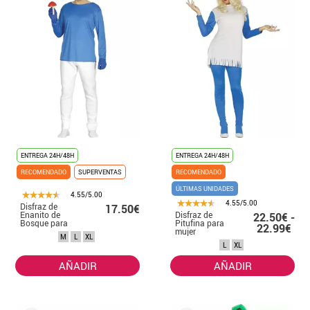
ENTREGA 24H/48H
ENTREGA 24H/48H
RECOMENDADO
SUPERVENTAS
RECOMENDADO
ÚLTIMAS UNIDADES
4.55/5.00
4.55/5.00
Disfraz de
17.50€
Enanito de
Disfraz de
22.50€ -
Bosque para
Pitufina para
22.99€
hombre
mujer
M
L
XL
L
XL
AÑADIR
AÑADIR