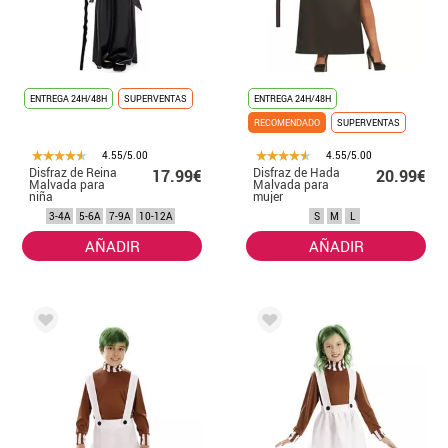
ENTREGA 24H/48H
SUPERVENTAS
ENTREGA 24H/48H
RECOMENDADO
SUPERVENTAS
4.55/5.00
4.55/5.00
Disfraz de Reina
Disfraz de Hada
17.99€
20.99€
Malvada para
Malvada para
niña
mujer
3-4A
5-6A
7-9A
10-12A
S
M
L
AÑADIR
AÑADIR