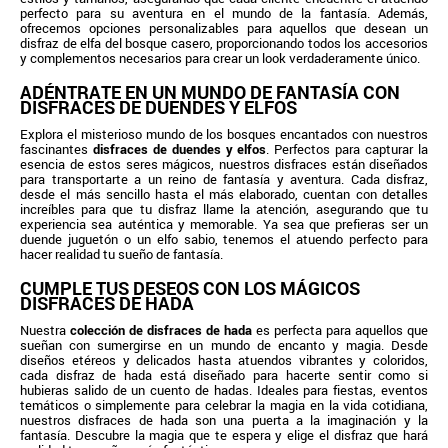
perfecto para su aventura en el mundo de la fantasía. Además,
ofrecemos opciones personalizables para aquellos que desean un
disfraz de elfa del bosque casero, proporcionando todos los accesorios
y complementos necesarios para crear un look verdaderamente único.
ADÉNTRATE EN UN MUNDO DE FANTASÍA CON
DISFRACES DE DUENDES Y ELFOS
Explora el misterioso mundo de los bosques encantados con nuestros
fascinantes
disfraces de duendes y elfos
. Perfectos para capturar la
esencia de estos seres mágicos, nuestros disfraces están diseñados
para transportarte a un reino de fantasía y aventura. Cada disfraz,
desde el más sencillo hasta el más elaborado, cuentan con detalles
increíbles para que tu disfraz llame la atención, asegurando que tu
experiencia sea auténtica y memorable. Ya sea que prefieras ser un
duende juguetón o un elfo sabio, tenemos el atuendo perfecto para
hacer realidad tu sueño de fantasía.
CUMPLE TUS DESEOS CON LOS MÁGICOS
DISFRACES DE HADA
Nuestra
colección de disfraces de hada
es perfecta para aquellos que
sueñan con sumergirse en un mundo de encanto y magia. Desde
diseños etéreos y delicados hasta atuendos vibrantes y coloridos,
cada disfraz de hada está diseñado para hacerte sentir como si
hubieras salido de un cuento de hadas. Ideales para fiestas, eventos
temáticos o simplemente para celebrar la magia en la vida cotidiana,
nuestros disfraces de hada son una puerta a la imaginación y la
fantasía. Descubre la magia que te espera y elige el disfraz que hará