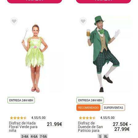
ENTREGA 24H/48H
ENTREGA 24H/48H
RECOMENDADO
SUPERVENTAS
4.55/5.00
4.55/5.00
Disfraz de Hada
Disfraz de
21.99€
27.50€ -
Floral Verde para
Duende de San
27.99€
niña
Patricio para
hombre
3-4A
4-6A
7-9A
S
XL