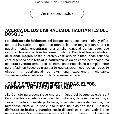
Has visto
32
de 879 productos
Ver más productos
ACERCA DE LOS DISFRACES DE HABITANTES DEL
BOSQUE
Los
disfraces de habitantes del bosque
, como duendes, ninfas y elfos,
son una invitación a explorar un mundo lleno de magia y fantasía. En
nuestra tienda, encontrarás una amplia variedad de disfraces que
capturan la esencia de estos seres místicos. Desde el travieso
disfraz
de duende mágico
hasta el etéreo vestuario de ninfas, cada atuendo
está diseñado para reflejar la naturaleza única de estos personajes. Ya
sea para eventos temáticos, celebraciones especiales o simplemente
para añadir un toque de magia a tu guardarropa, nuestros disfraces te
ofrecen la oportunidad de vivir una experiencia inolvidable,
sumergiéndote en el corazón del bosque encantado.
¿QUÉ DISFRAZ PREFIERES? HADAS, ELFOS,
DUENDES DEL BOSQUE, NINFAS...
¿Estás listo para decidir qué criatura mágica del bosque quieres ser?
Con nuestra variada selección de disfraces, la elección es tuya.
Transformarte en una elegante hada, un astuto duende del bosque, una
misteriosa ninfa o un noble elfo nunca ha sido tan fácil. Nuestros
disfraces de hadas y duendes
están disponibles en una variedad de
estilos y tamaños, asegurando que cada cliente encuentre el atuendo