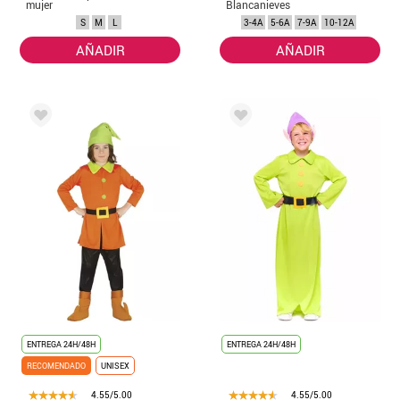
mujer
Blancanieves
marrón para niño
S
M
L
3-4A
5-6A
7-9A
10-12A
AÑADIR
AÑADIR
ENTREGA 24H/48H
ENTREGA 24H/48H
RECOMENDADO
UNISEX
4.55/5.00
4.55/5.00