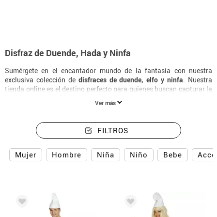
Disfraz de Duende, Hada y Ninfa
Sumérgete en el encantador mundo de la fantasía con nuestra
exclusiva colección de
disfraces de duende, elfo y ninfa
. Nuestra
tienda online es el destino perfecto para quienes buscan capturar la
esencia mágica de los seres del bosque encantado. Desde el clásico
Ver más
disfraz de duende del bosque
hasta el elegante atuendo de ninfa,
cada pieza de nuestra colección está diseñada para transportarte a
un reino de ensueño. Si buscas algo verdaderamente especial,
FILTROS
nuestros disfraces de hada ofrecen una mezcla única de encanto y
originalidad. Perfectos para fiestas temáticas, representaciones
teatrales o simplemente para disfrutar de un momento mágico.
Mujer
Hombre
Niña
Niño
Bebe
Acce