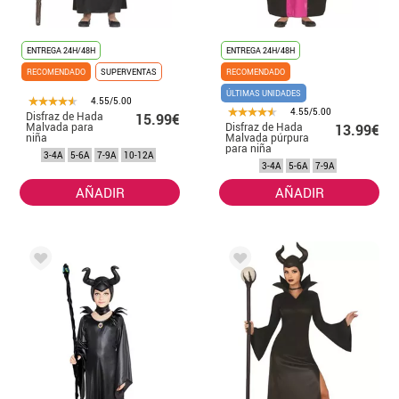
ENTREGA 24H/48H
ENTREGA 24H/48H
RECOMENDADO
SUPERVENTAS
RECOMENDADO
ÚLTIMAS UNIDADES
4.55/5.00
4.55/5.00
Disfraz de Hada
15.99€
Malvada para
Disfraz de Hada
13.99€
niña
Malvada púrpura
para niña
3-4A
5-6A
7-9A
10-12A
3-4A
5-6A
7-9A
AÑADIR
AÑADIR