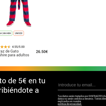
A 24H/48H
UNISEX
4.55/5.00
raz de Gato
26.50€
hire para adultos
to de
5€ en tu
ibiéndote a
Tus datos serán tratados por DISFRAZZES (Garc
datos no serán cedidos a terceros. Tienes dere
explicados en nuestra
política de privacidad.