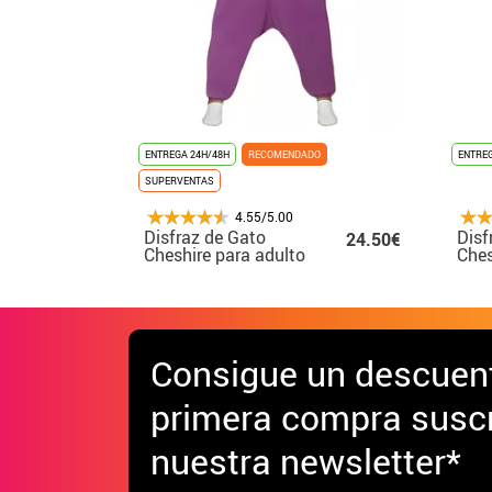
ENTREGA 24H/48H
RECOMENDADO
ENTREG
SUPERVENTAS
4.55/5.00
Disfraz de Gato
Disf
24.50€
Cheshire para adulto
Ches
Consigue
un descuen
primera compra suscr
nuestra newsletter*