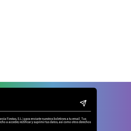
ía Fiestas, S.L.) para enviarte nuestros boletines a tu email. Tus
cho a acceder, rectificar y suprimir tus datos, así como otros derechos