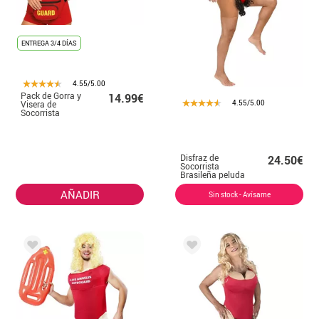
ENTREGA 3/4 DÍAS
4.55/5.00
Pack de Gorra y
14.99€
4.55/5.00
Visera de
Socorrista
Disfraz de
24.50€
Socorrista
Brasileña peluda
para hombre
AÑADIR
Sin stock - Avísame