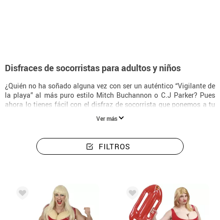
Inicio
Disfraces
Disfraces Socorristas
Disfraces de socorristas para adultos y niños
¿Quién no ha soñado alguna vez con ser un auténtico “Vigilante de
la playa” al más puro estilo Mitch Buchannon o C.J Parker? Pues
ahora lo tienes fácil con el disfraz de socorrista que ponemos a tu
disposición en Disfrazzes, con el que estarás listo para salvar a todo
Ver más
aquel que se esté ahogando en las playas de California. Los
disfraces de socorrista son unos de los más demandados de nuestra
web, tanto para Carnaval, como para Halloween o una fiesta de
FILTROS
disfraces convencional. No es de extrañar, ya que son muy
originales, divertidos y perfectos para disfrazarse en grupo o en
pareja.
Nosotros lo sabemos, y por ello contamos con una amplia selección
de disfraces de Los Vigilantes de la Playa, además de una gran
variedad de accesorios y complementos para poner la guinda a tu
disfraz, como un salvavidas hinchable que te dará mucho juego,
pelucas de todo tipo, pelotas hinchables, etc. Si buscas un disfraz