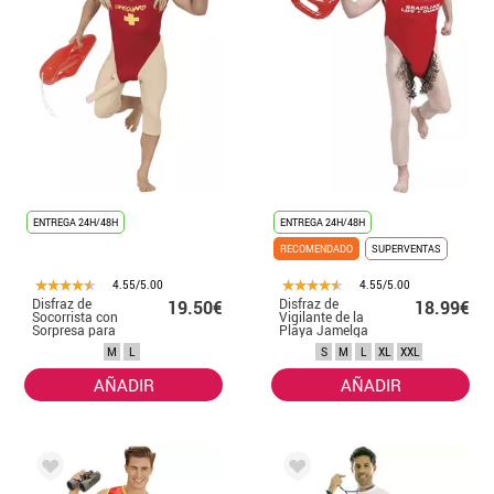
de socorrista para hombre tienes diferentes opciones entre las que
elegir en función de lo que estés buscando y la idea que tengas
pensada. Uno de los más divertidos es el disfraz de vigilante de la
playa musculoso, con el que podrás lucir tableta sin tener que pisar
el gimnasio.
ENTREGA 24H/48H
ENTREGA 24H/48H
RECOMENDADO
SUPERVENTAS
4.55/5.00
4.55/5.00
Disfraz de
Disfraz de
19.50€
18.99€
Socorrista con
Vigilante de la
Sorpresa para
Playa Jamelga
hombre
Anderson
M
L
S
M
L
XL
XXL
hombre
AÑADIR
AÑADIR