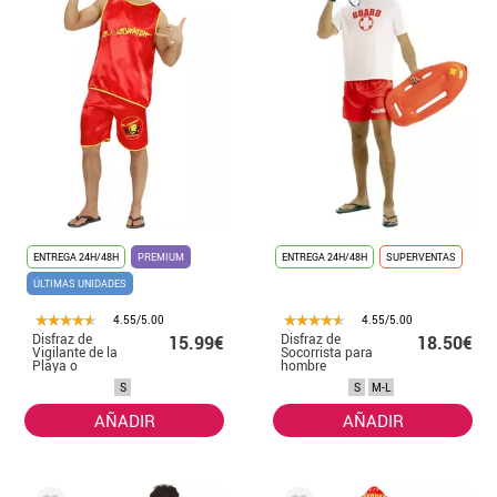
ENTREGA 24H/48H
PREMIUM
ENTREGA 24H/48H
SUPERVENTAS
ÚLTIMAS UNIDADES
4.55/5.00
4.55/5.00
Disfraz de
Disfraz de
15.99€
18.50€
Vigilante de la
Socorrista para
Playa o
hombre
Socorrista para
S
S
M-L
hombre
AÑADIR
AÑADIR