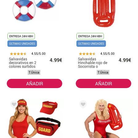
ENTREGA 24H/48H
ENTREGA 24H/48H
ÚLTIMAS UNIDADES
ÚLTIMAS UNIDADES
4.55/5.00
4.55/5.00
Salvavidas
Salvavidas
4.99€
4.99€
decorativos en 2
Hinchable rojo de
colores surtidos
Socorrista o
de 46 cm
Vigilante de la
T.Única
T.Única
Playa de 71 cm
AÑADIR
AÑADIR