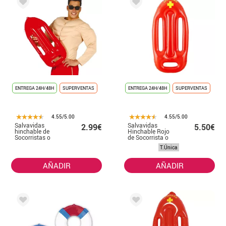
ENTREGA 24H/48H
SUPERVENTAS
ENTREGA 24H/48H
SUPERVENTAS
4.55/5.00
4.55/5.00
Salvavidas
Salvavidas
2.99€
5.50€
hinchable de
Hinchable Rojo
Socorristas o
de Socorrista o
Vigilantes de
Vigilante de la
T.Única
Playa
Playa de 73 cm
AÑADIR
AÑADIR