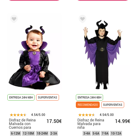
ENTREGA 24H/48H
SUPERVENTAS
ENTREGA 24H/48H
RECOMENDADO
SUPERVENTAS
4.54/5.00
4.54/5.00
Disfraz de Reina
Disfraz de Reina
17.50€
14.99€
Malvada con
Malvada para
Cuernos para
niña
bebé
6-12M
12-18M
18-24M
2-3A
3-4A
5-6A
7-9A
10-12A