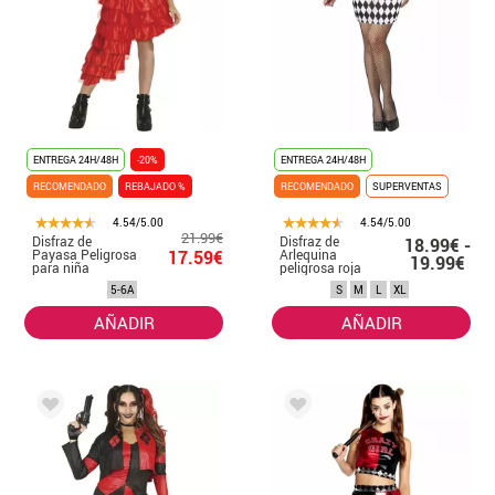
ENTREGA 24H/48H
-20%
ENTREGA 24H/48H
RECOMENDADO
REBAJADO %
RECOMENDADO
SUPERVENTAS
4.54/5.00
4.54/5.00
21.99€
Disfraz de
Disfraz de
18.99€ -
Payasa Peligrosa
17.59€
Arlequina
19.99€
para niña
peligrosa roja
para mujer
5-6A
S
M
L
XL
AÑADIR
AÑADIR