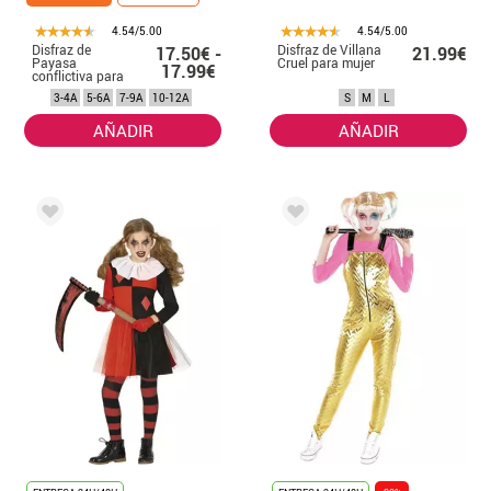
4.54/5.00
4.54/5.00
Disfraz de
Disfraz de Villana
17.50€ -
21.99€
Payasa
Cruel para mujer
17.99€
conflictiva para
niña
3-4A
5-6A
7-9A
10-12A
S
M
L
AÑADIR
AÑADIR