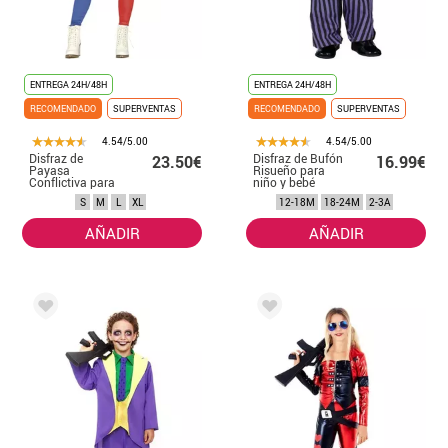
ENTREGA 24H/48H
ENTREGA 24H/48H
RECOMENDADO
SUPERVENTAS
RECOMENDADO
SUPERVENTAS
4.54/5.00
4.54/5.00
Disfraz de
Disfraz de Bufón
23.50€
16.99€
Payasa
Risueño para
Conflictiva para
niño y bebé
mujer
S
M
L
XL
12-18M
18-24M
2-3A
AÑADIR
AÑADIR