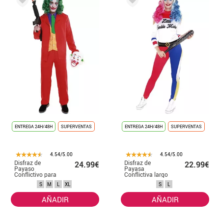
ENTREGA 24H/48H
SUPERVENTAS
ENTREGA 24H/48H
SUPERVENTAS
4.54/5.00
4.54/5.00
Disfraz de
Disfraz de
24.99€
22.99€
Payaso
Payasa
Conflictivo para
Conflictiva largo
hombre
para mujer
S
M
L
XL
S
L
AÑADIR
AÑADIR