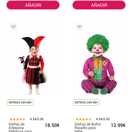
AÑADIR
AÑADIR
ENTREGA 24H/48H
ENTREGA 24H/48H
4.54/5.00
4.54/5.00
Disfraz de
Disfraz de Bufón
18.50€
12.99€
Arlequina
Risueño para
Peligrosa para
bebé