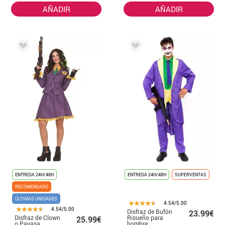
AÑADIR
AÑADIR
ENTREGA 24H/48H
ENTREGA 24H/48H
SUPERVENTAS
RECOMENDADO
ÚLTIMAS UNIDADES
4.54/5.00
4.54/5.00
Disfraz de Bufón
23.99€
Disfraz de Clown
Risueño para
25.99€
o Payasa
hombre