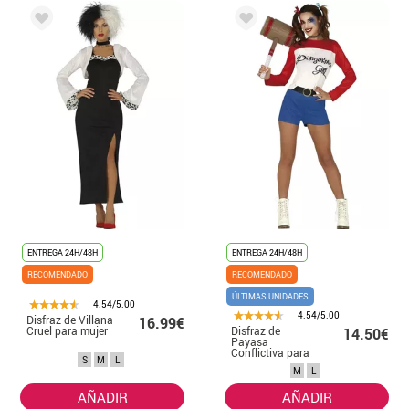
Entre los
disfraces villanos
más buscados tenemos a los clásicos
como el Joker y Harley Quinn, también Maléfica de Disney o Thanos.
Los
disfraces de villanos para mujer
son uno de los más
demandados. El Joker sigue en primera línea y en nuestra tienda
puedes encontrar diferentes modelos, tallas y colores para
convertirte en una auténtica Joker. Tanto de las películas como los
cómics. Este villano nunca pasa de moda y queda genial si te creas
el look completo. Por último, el
disfraz de villana
por excelencia y
que es el más buscado: el disfraz de Cruella. Gracias a la última
versión de Cruella de Vil, éste disfraz es el TOP dentro de los
disfraces de villanos.
ENTREGA 24H/48H
ENTREGA 24H/48H
RECOMENDADO
RECOMENDADO
ÚLTIMAS UNIDADES
4.54/5.00
4.54/5.00
Disfraz de Villana
16.99€
Cruel para mujer
Disfraz de
14.50€
Payasa
Conflictiva para
S
M
L
mujer
M
L
AÑADIR
AÑADIR