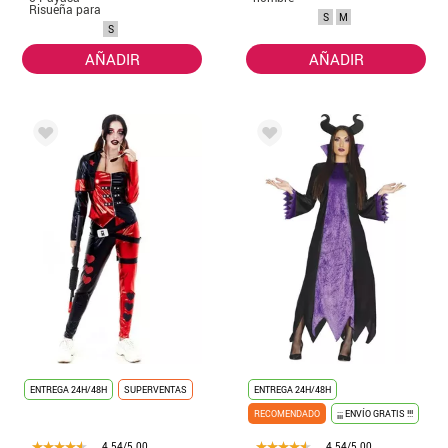
Risueña para
S
M
mujer
S
AÑADIR
AÑADIR
ENTREGA 24H/48H
SUPERVENTAS
ENTREGA 24H/48H
RECOMENDADO
¡¡¡ ENVÍO GRATIS !!!
4.54/5.00
4.54/5.00