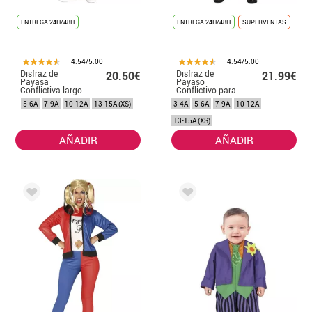
ENTREGA 24H/48H
ENTREGA 24H/48H
SUPERVENTAS
4.54/5.00
4.54/5.00
Disfraz de
Disfraz de
20.50€
21.99€
Payasa
Payaso
Conflictiva largo
Conflictivo para
para niña
niño
5-6A
7-9A
10-12A
13-15A (XS)
3-4A
5-6A
7-9A
10-12A
13-15A (XS)
AÑADIR
AÑADIR