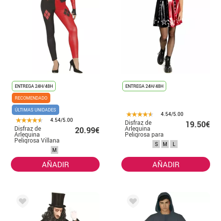
ENTREGA 24H/48H
ENTREGA 24H/48H
RECOMENDADO
ÚLTIMAS UNIDADES
4.54/5.00
4.54/5.00
Disfraz de
19.50€
Disfraz de
Arlequina
20.99€
Arlequina
Peligrosa para
Peligrosa Villana
mujer
S
M
L
para mujer
M
AÑADIR
AÑADIR