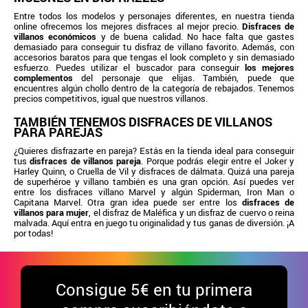
Entre todos los modelos y personajes diferentes, en nuestra tienda
online ofrecemos los mejores disfraces al mejor precio.
Disfraces de
villanos económicos
y de buena calidad. No hace falta que gastes
demasiado para conseguir tu disfraz de villano favorito. Además, con
accesorios baratos para que tengas el look completo y sin demasiado
esfuerzo. Puedes utilizar el buscador para conseguir
los mejores
complementos
del personaje que elijas. También, puede que
encuentres algún chollo dentro de la categoría de rebajados. Tenemos
precios competitivos, igual que nuestros villanos.
TAMBIÉN TENEMOS DISFRACES DE VILLANOS
PARA PAREJAS
¿Quieres disfrazarte en pareja? Estás en la tienda ideal para conseguir
tus
disfraces de villanos pareja
. Porque podrás elegir entre el Joker y
Harley Quinn, o Cruella de Vil y disfraces de dálmata. Quizá una pareja
de superhéroe y villano también es una gran opción. Así puedes ver
entre los disfraces villano Marvel y algún Spiderman, Iron Man o
Capitana Marvel. Otra gran idea puede ser entre los
disfraces de
villanos para mujer
, el disfraz de Maléfica y un disfraz de cuervo o reina
malvada. Aquí entra en juego tu originalidad y tus ganas de diversión. ¡A
por todas!
Consigue
5€ en tu primera