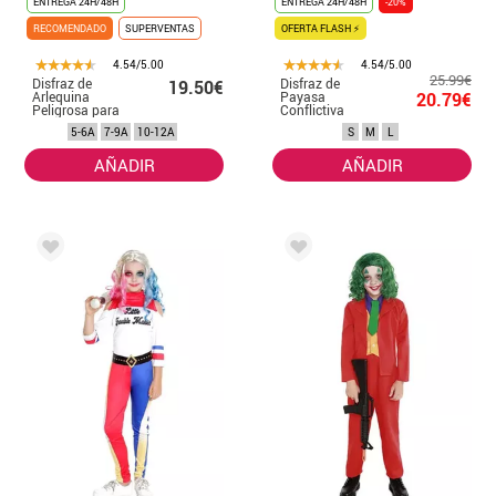
ENTREGA 24H/48H
ENTREGA 24H/48H
-20%
RECOMENDADO
SUPERVENTAS
OFERTA FLASH ⚡
4.54/5.00
4.54/5.00
25.99€
Disfraz de
Disfraz de
19.50€
Arlequina
Payasa
20.79€
Peligrosa para
Conflictiva
niña
dorada para
5-6A
7-9A
10-12A
S
M
L
mujer
AÑADIR
AÑADIR