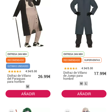
ENTREGA 24H/48H
ENTREGA 24H/48H
RECOMENDADO
RECOMENDADO
SUPERVENTAS
ÚLTIMAS UNIDADES
4.54/5.00
4.54/5.00
Disfraz de Villano
17.99€
Disfraz de Villano
de Juego para
26.99€
del Paraguas
hombre
para hombre
M
L
M
AÑADIR
AÑADIR