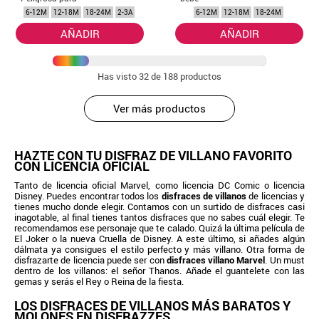
bebé
6-12M
12-18M
18-24M
2-3A
6-12M
12-18M
18-24M
AÑADIR
AÑADIR
Has visto
32
de 188 productos
Ver más productos
HAZTE CON TU DISFRAZ DE VILLANO FAVORITO
CON LICENCIA OFICIAL
Tanto de licencia oficial Marvel, como licencia DC Comic o licencia
Disney. Puedes encontrar todos los
disfraces de villanos
de licencias y
tienes mucho donde elegir. Contamos con un surtido de disfraces casi
inagotable, al final tienes tantos disfraces que no sabes cuál elegir. Te
recomendamos ese personaje que te calado. Quizá la última película de
El Joker o la nueva Cruella de Disney. A este último, si añades algún
dálmata ya consigues el estilo perfecto y más villano. Otra forma de
disfrazarte de licencia puede ser con
disfraces villano Marvel
. Un must
dentro de los villanos: el señor Thanos. Añade el guantelete con las
gemas y serás el Rey o Reina de la fiesta.
LOS DISFRACES DE VILLANOS MÁS BARATOS Y
MOLONES EN DISFRAZZES