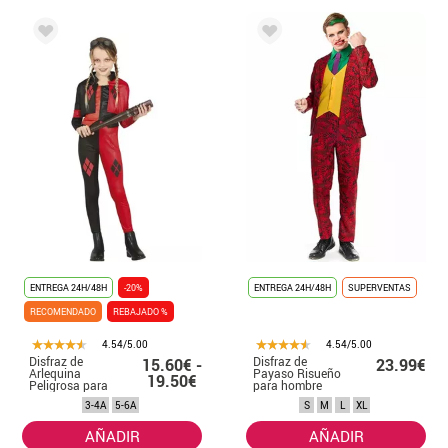
ENTREGA 24H/48H
-20%
ENTREGA 24H/48H
SUPERVENTAS
RECOMENDADO
REBAJADO %
4.54/5.00
4.54/5.00
Disfraz de
Disfraz de
15.60€ -
23.99€
Arlequina
Payaso Risueño
19.50€
Peligrosa para
para hombre
niña
3-4A
5-6A
S
M
L
XL
AÑADIR
AÑADIR