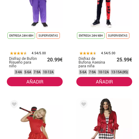
ENTREGA 24H/48H
SUPERVENTAS
ENTREGA 24H/48H
SUPERVENTAS
4.54/5.00
4.54/5.00
Disfraz de Bufón
Disfraz de
20.99€
25.99€
Risueño para
Bufona Asesina
niño
para niña
3-4A
5-6A
7-9A
10-12A
5-6A
7-9A
10-12A
13-15A (XS)
AÑADIR
AÑADIR