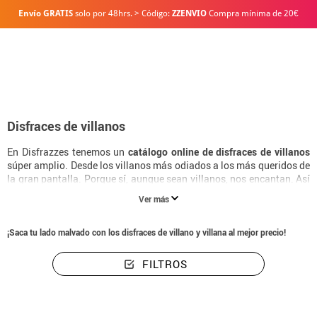
Envío GRATIS
solo por 48hrs. > Código:
ZZENVIO
Compra mínima de 20€
Inicio
Disfraces
Disfraces de Villanos
Disfraces de villanos
En Disfrazzes tenemos un
catálogo online de disfraces de villanos
súper amplio. Desde los villanos más odiados a los más queridos de
la gran pantalla. Porque sí, aunque sean villanos, nos encantan. Así
podremos ver parejas diversas de superhéroes y villanos,
Ver más
protagonistas y antagonistas de los de siempre, para combatir el
"crimen" y también crearlo, ¿no? Es que cada vez hacen mejor a los
personajes, y muchas de esas veces los villanos tienen mejor
¡Saca tu lado malvado con los disfraces de villano y villana al mejor precio!
historia que los propios protagonistas, así que... ¿Qué
disfraz de
villano
eliges?
FILTROS
Estos son los disfraces de súper villanos más
buscados en 2026