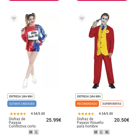
ENTREGA 24H/48H
ENTREGA 24H/48H
ÚLTIMAS UNIDADES
RECOMENDADO
SUPERVENTAS
4.54/5.00
4.54/5.00
Disfraz de
Disfraz de
25.99€
20.50€
Payasa
Payaso Risueño
Conflictiva corto
para hombre
para mujer
M
L
M
L
XL