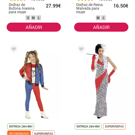
Disfraz de
Disfraz de Reina
27.99€
16.50€
Bufona Asesina
Malvada para
para mujer
mujer
S
M
L
M
L
AÑADIR
AÑADIR
ENTREGA 24H/48H
ENTREGA 24H/48H
SUPERVENTAS
RECOMENDADO
SUPERVENTAS