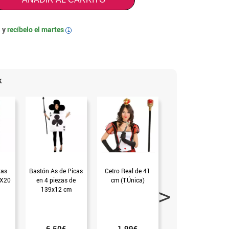
 y
recíbelo el
martes
i
k
tas
Bastón As de Picas
Cetro Real de 41
Bastón Charlot o
1X20
en 4 piezas de
cm (T.Única)
Abuelo 80 cm (Sin
139x12 cm
talla)
(T.Única)
6.50€
1.99€
1.75€