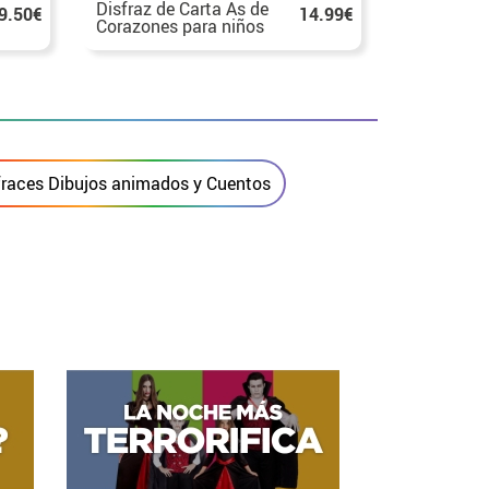
Disfraz de Carta As de
Disfraz de
9.50€
14.99€
Corazones para niños
Picas para
fraces Dibujos animados y Cuentos