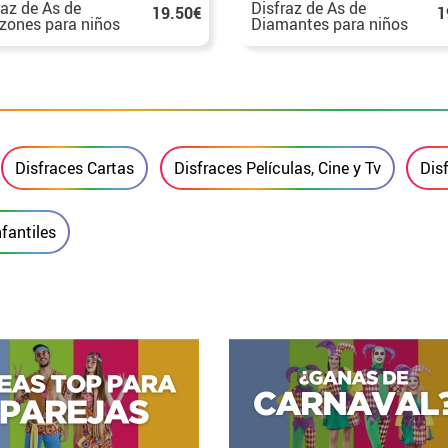
raz de As de
Disfraz de As de
19.50€
1
zones para niños
Diamantes para niños
Disfraces Cartas
Disfraces Películas, Cine y Tv
Dis
nfantiles