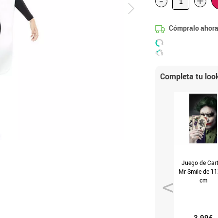
-
+
Cómpralo ahora
Completa tu loo
Juego de Car
Mr Smile de 1
cm
3.99€