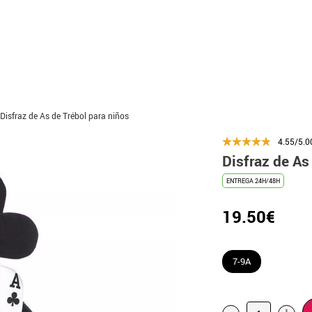
Disfraz de As de Trébol para niños
4.55/5.0
Disfraz de As
ENTREGA 24H/48H
19.50€
7-9A