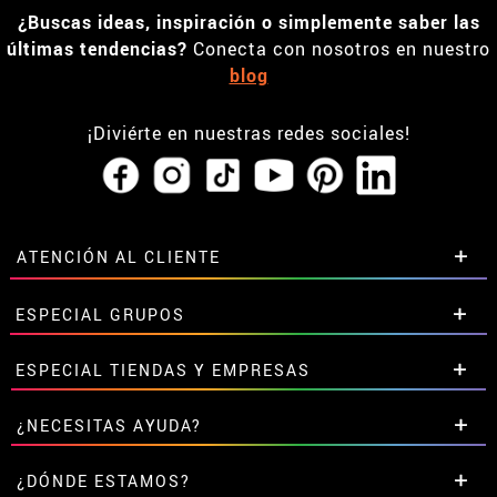
¿Buscas ideas, inspiración o simplemente saber las
últimas tendencias?
Conecta con nosotros en nuestro
blog
¡Diviérte en nuestras redes sociales!
ATENCIÓN AL CLIENTE
• Horario tienda IBI
ESPECIAL GRUPOS
•
Descuento estudiantes
• Sobre nosotros
Descuentos especiales para grupos.
ESPECIAL TIENDAS Y EMPRESAS
• Condiciones de venta
Contáctanos aquí
• Aviso legal
y
Privacidad
Descuentos exclusivos para tiendas y empresas.
¿NECESITAS AYUDA?
• Atencion al cliente
Contáctanos aquí
• Uso de Cookies
Aún no he hecho mi pedido
¿DÓNDE ESTAMOS?