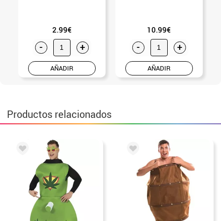
2.99€
10.99€
-
+
-
+
AÑADIR
AÑADIR
Productos relacionados