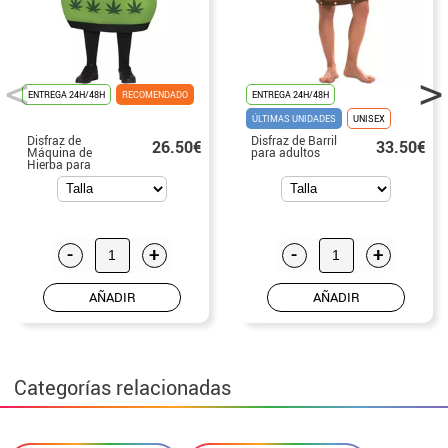
ENTREGA 24H/48H
RECOMENDADO
ENTREGA 24H/48H
ÚLTIMAS UNIDADES
UNISEX
Disfraz de
Disfraz de Barril
26.50€
33.50€
Máquina de
para adultos
Hierba para
adulto
-
+
-
+
AÑADIR
AÑADIR
Categorías relacionadas