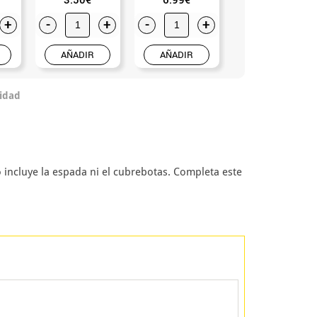
+
-
+
-
+
-
+
AÑADIR
AÑADIR
AÑADIR
idad
 incluye la espada ni el cubrebotas. Completa este