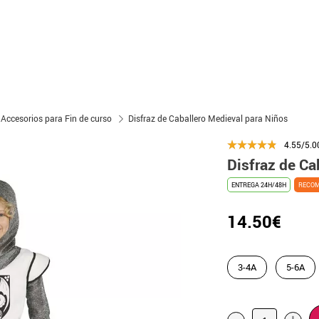
 Accesorios para Fin de curso
Disfraz de Caballero Medieval para Niños
4.55/5.0
Disfraz de Ca
ENTREGA 24H/48H
RECO
14.50€
3-4A
5-6A