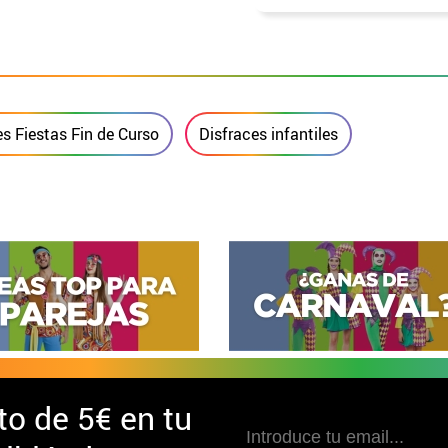
niña
es Fiestas Fin de Curso
Disfraces infantiles
to de
5€ en tu