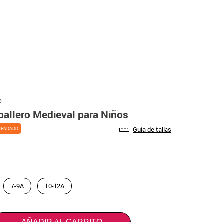
0
ballero Medieval para Niños
Guía de tallas
MENDADO
7-9A
10-12A
AÑADIR AL CARRITO