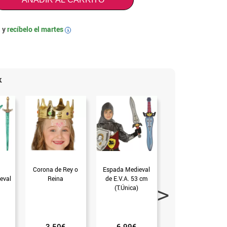
 y
recíbelo el
martes
i
k
Corona de Rey o
Espada Medieval
Hacha Medieval de
eval
Reina
de E.V.A. 53 cm
E.V.A. 38 cm
(T.Única)
(T.Única)
3.50€
6.99€
2.25€