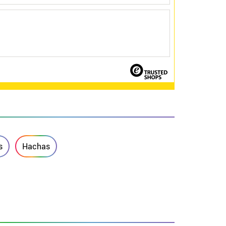
s
Hachas