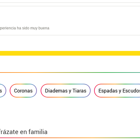
experiencia ha sido muy buena
s
Coronas
Diademas y Tiaras
Espadas y Escudo
frázate en familia