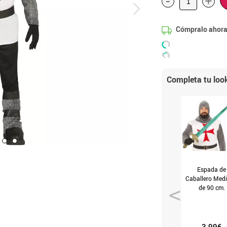
-
+
Cómpralo ahora
Completa tu loo
Espada de
Caballero Medi
de 90 cm.
3.99€