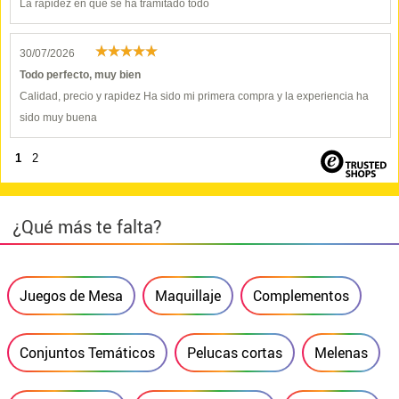
La rapidez en que sé ha tramitado todo
30/07/2026
Todo perfecto, muy bien
Calidad, precio y rapidez Ha sido mi primera compra y la experiencia ha
sido muy buena
1
2
¿Qué más te falta?
Juegos de Mesa
Maquillaje
Complementos
Conjuntos Temáticos
Pelucas cortas
Melenas