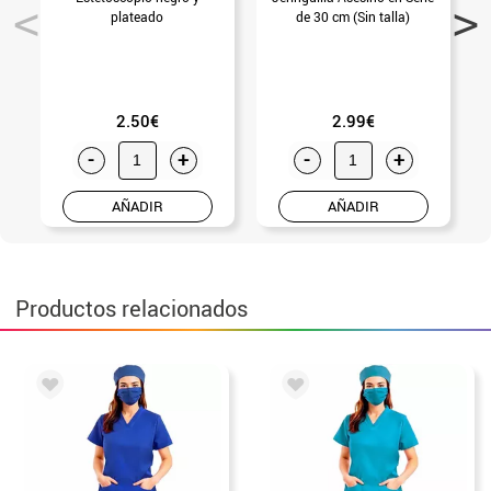
plateado
de 30 cm (Sin talla)
2.50€
2.99€
-
+
-
+
AÑADIR
AÑADIR
Productos relacionados