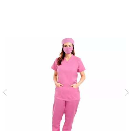
Inicio
Disfraces
Médicos y Enfermeras
Disfraz de Doctora rosa para muje