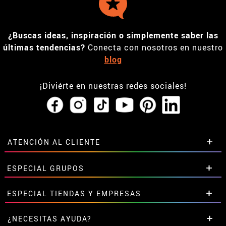
¿Buscas ideas, inspiración o simplemente saber las
últimas tendencias?
Conecta con nosotros en nuestro
blog
¡Diviérte en nuestras redes sociales!
ATENCIÓN AL CLIENTE
• Horario tienda IBI
ESPECIAL GRUPOS
•
Descuento estudiantes
• Sobre nosotros
Descuentos especiales para grupos.
ESPECIAL TIENDAS Y EMPRESAS
• Condiciones de venta
Contáctanos aquí
• Aviso legal
y
Privacidad
Descuentos exclusivos para tiendas y empresas.
¿NECESITAS AYUDA?