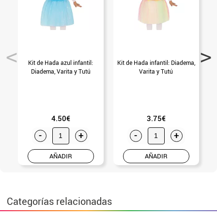
Kit de Hada azul infantil:
Kit de Hada infantil: Diadema,
D
Diadema, Varita y Tutú
Varita y Tutú
4.50€
3.75€
-
+
-
+
AÑADIR
AÑADIR
Categorías relacionadas