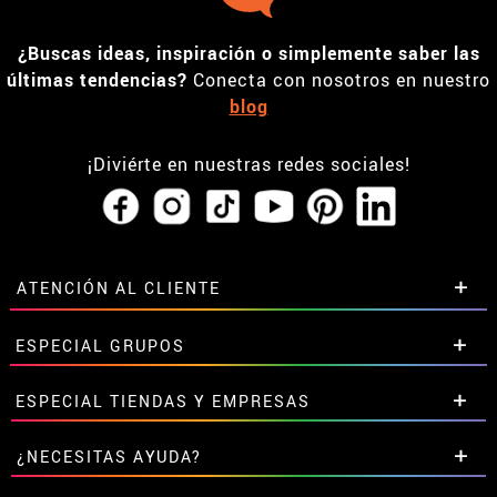
¿Buscas ideas, inspiración o simplemente saber las
últimas tendencias?
Conecta con nosotros en nuestro
blog
¡Diviérte en nuestras redes sociales!
ATENCIÓN AL CLIENTE
• Horario tienda IBI
ESPECIAL GRUPOS
•
Descuento estudiantes
• Sobre nosotros
Descuentos especiales para grupos.
ESPECIAL TIENDAS Y EMPRESAS
• Condiciones de venta
Contáctanos aquí
• Aviso legal
y
Privacidad
Descuentos exclusivos para tiendas y empresas.
¿NECESITAS AYUDA?
• Atencion al cliente
Contáctanos aquí