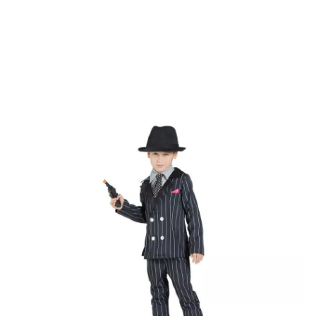
Inicio
Disfraces
Disfraces de Gansters y Mafiosos
Disfraz de Mafioso par