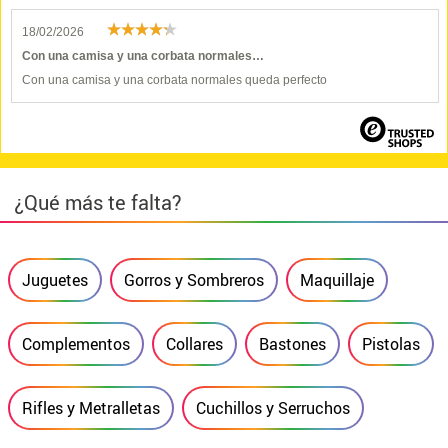
18/02/2026
Con una camisa y una corbata normales…
Con una camisa y una corbata normales queda perfecto
¿Qué más te falta?
Juguetes
Gorros y Sombreros
Maquillaje
Complementos
Collares
Bastones
Pistolas
Rifles y Metralletas
Cuchillos y Serruchos