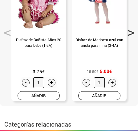
Disfraz de Bañista Años 20
Disfraz de Marinera azul con
para bebé (1-2A)
ancla para niña (3-4A)
5.00€
3.75€
15.50€
-
+
-
+
AÑADIR
AÑADIR
Categorías relacionadas