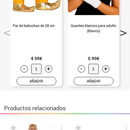
Par de babuchas de 28 cm
Guantes blancos para adulto
T
(Blanco)
4.99€
0.99€
-
+
-
+
AÑADIR
AÑADIR
Productos relacionados