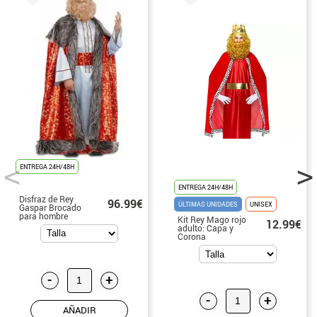
ENTREGA 24H/48H
ENTREGA 24H/48H
Disfraz de Rey
96.99€
ÚLTIMAS UNIDADES
UNISEX
Gaspar Brocado
para hombre
Kit Rey Mago rojo
12.99€
adulto: Capa y
Corona
-
+
-
+
AÑADIR