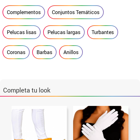
Complementos
Conjuntos Temáticos
Pelucas lisas
Pelucas largas
Turbantes
Coronas
Barbas
Anillos
Completa tu look