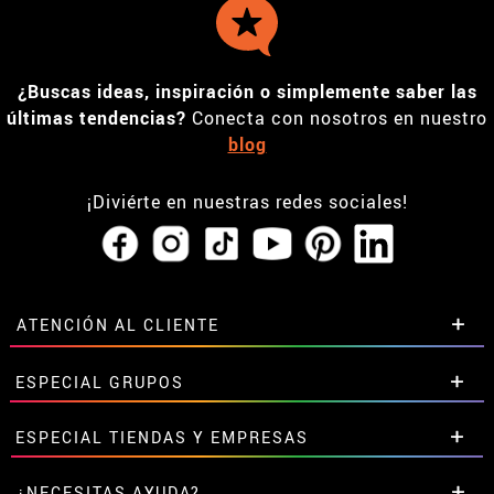
¿Buscas ideas, inspiración o simplemente saber las
últimas tendencias?
Conecta con nosotros en nuestro
blog
¡Diviérte en nuestras redes sociales!
ATENCIÓN AL CLIENTE
• Horario tienda IBI
ESPECIAL GRUPOS
•
Descuento estudiantes
• Sobre nosotros
Descuentos especiales para grupos.
ESPECIAL TIENDAS Y EMPRESAS
• Condiciones de venta
Contáctanos aquí
• Aviso legal
y
Privacidad
Descuentos exclusivos para tiendas y empresas.
¿NECESITAS AYUDA?