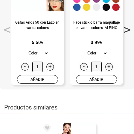
Gafas Años 50 con Lazo en
Face stick o barra maquillaje
varios colores
en varios colores. ALPINO
L
5.50€
0.99€
-
+
-
+
AÑADIR
AÑADIR
Productos similares