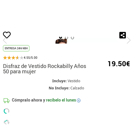
Inicio
Disfraces
Años 40 y 50: Pin up y Vintage
Disfraz de Vestido Rockabi
ENTREGA 24H/48H
4.55/5.00
19.50€
Disfraz de Vestido Rockabilly Años
50 para mujer
Incluye
: Vestido
No Incluye
: Calzado
Cómpralo ahora y
recíbelo el
lunes
i