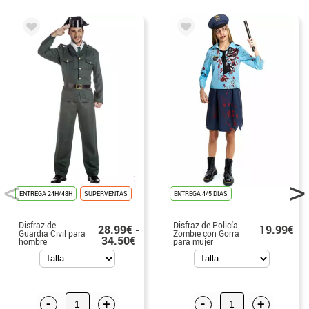
ENTREGA 24H/48H
SUPERVENTAS
ENTREGA 4/5 DÍAS
Disfraz de
Disfraz de Policía
28.99€ -
19.99€
Guardia Civil para
Zombie con Gorra
34.50€
hombre
para mujer
-
+
-
+