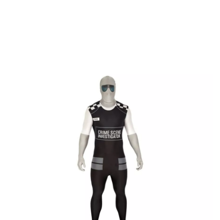
Inicio
Disfraces
Morphsuits
Disfraz MORPHSUIT modelo CSI de adultos