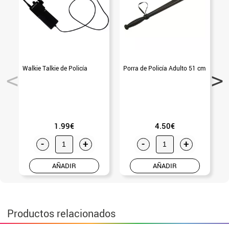
Walkie Talkie de Policía
Porra de Policía Adulto 51 cm
P
1.99€
4.50€
-
+
-
+
AÑADIR
AÑADIR
Productos relacionados