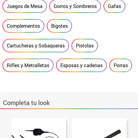
Juegos de Mesa
Gorros y Sombreros
Gafas
Complementos
Bigotes
Cartucheras y Sobaqueras
Pistolas
Rifles y Metralletas
Esposas y cadenas
Porras
Completa tu look