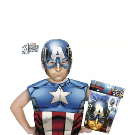
Inicio
Disfraces
Marvel
Capitán América
Disfraz o Kit de Capitán Am