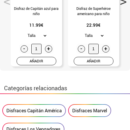
Disfraz de Capitán azul para
Disfraz de Superhéroe
niño
americano para niño
11.99€
22.99€
-
+
-
+
AÑADIR
AÑADIR
Categorías relacionadas
Disfraces Capitán América
Disfraces Marvel
Disfraces Los Vengadores