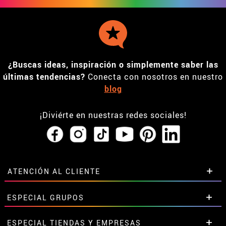
¿Buscas ideas, inspiración o simplemente saber las
últimas tendencias?
Conecta con nosotros en nuestro
blog
¡Diviérte en nuestras redes sociales!
ATENCIÓN AL CLIENTE
• Horario tienda IBI
ESPECIAL GRUPOS
•
Descuento estudiantes
• Sobre nosotros
Descuentos especiales para grupos.
ESPECIAL TIENDAS Y EMPRESAS