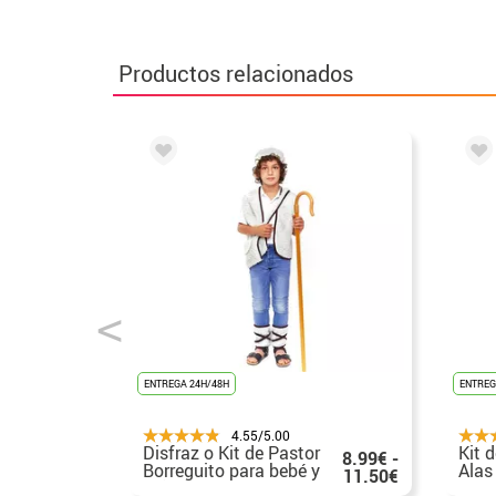
Productos relacionados
ENTREGA 24H/48H
ENTREG
4.55/5.00
Disfraz o Kit de Pastor
Kit 
8.99€ -
Borreguito para bebé y
Alas
11.50€
niño
55x