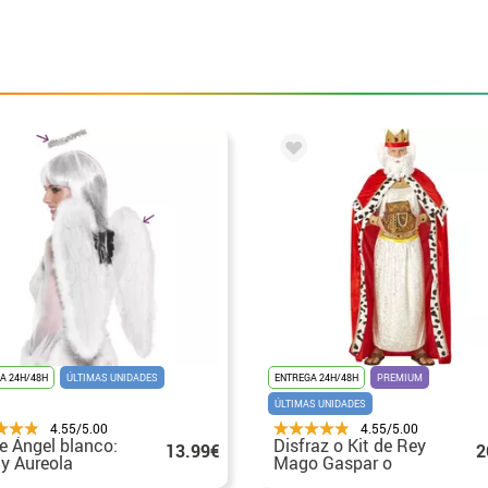
A 24H/48H
ÚLTIMAS UNIDADES
ENTREGA 24H/48H
PREMIUM
ÚLTIMAS UNIDADES
4.55/5.00
4.55/5.00
de Ángel blanco:
Disfraz o Kit de Rey
13.99€
2
 y Aureola
Mago Gaspar o
50cm
Medieval para