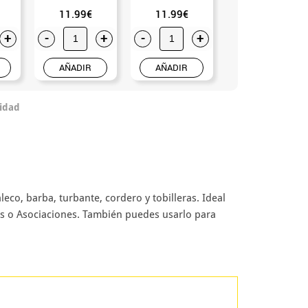
11.99€
11.99€
2.99€
+
-
+
-
+
-
+
AÑADIR
AÑADIR
AÑADIR
idad
leco, barba, turbante, cordero y tobilleras. Ideal
ios o Asociaciones. También puedes usarlo para