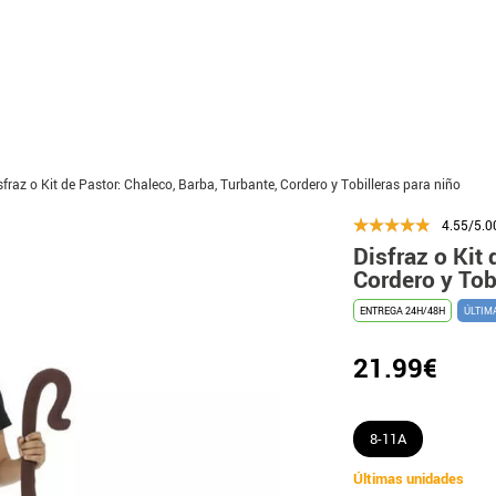
sfraz o Kit de Pastor: Chaleco, Barba, Turbante, Cordero y Tobilleras para niño
4.55/5.0
Disfraz o Kit 
Cordero y Tob
ENTREGA 24H/48H
ÚLTIM
21.99€
8-11A
Últimas unidades