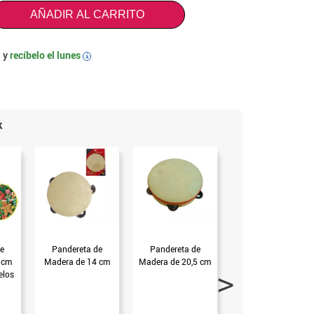
AÑADIR AL CARRITO
 y
recíbelo el
lunes
i
k
e
Pandereta de
Pandereta de
Bastón de Pastor
7 cm
Madera de 14 cm
Madera de 20,5 cm
desmontable de
elos
166X19 cm