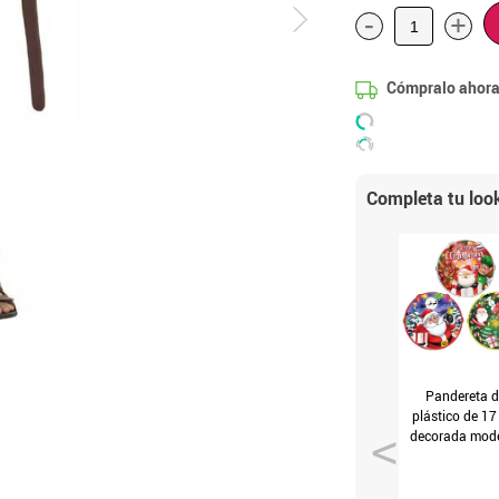
-
+
Cómpralo ahora
Completa tu loo
Pandereta d
plástico de 1
decorada mod
surtidos