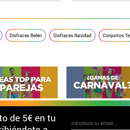
hombre: Capa y
Corona
Disfraces Belén
Disfraces Navidad
Conjuntos T
to de
5€ en tu
ibiéndote a