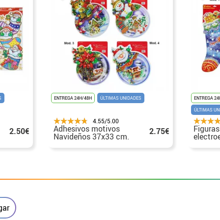
S
ENTREGA 24H/48H
ÚLTIMAS UNIDADES
ENTREGA 24
ÚLTIMAS UN
4.55/5.00
Adhesivos motivos
Figuras
2.50€
2.75€
Navideños 37x33 cm.
electro
surtidos
decorar
gar