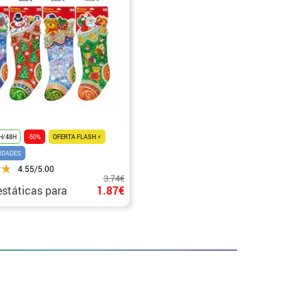
H/48H
-50%
OFERTA FLASH ⚡
IDADES
4.55/5.00
3.74€
estáticas para
1.87€
 en Navidad