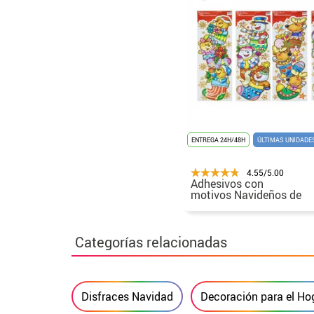
ENTREGA 24H/48H
ÚLTIMAS UNIDADE
4.55/5.00
Adhesivos con
motivos Navideños de
20x59cm. surt.
Categorías relacionadas
Disfraces Navidad
Decoración para el Ho