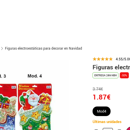
Figuras electroestáticas para decorar en Navidad
4.55/5.0
Figuras elect
ENTREGA 24H/48H
-50%
3.74€
1.87€
Mod4
Últimas unidades