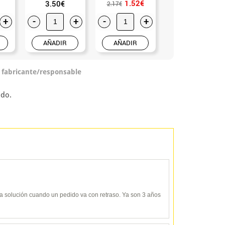
1.52€
3.50€
4.50€
2.17€
+
-
+
-
+
-
+
AÑADIR
AÑADIR
AÑADIR
o fabricante/responsable
ado.
y da solución cuando un pedido va con retraso. Ya son 3 años