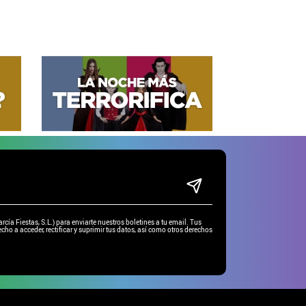
ía Fiestas, S.L.) para enviarte nuestros boletines a tu email. Tus
cho a acceder, rectificar y suprimir tus datos, así como otros derechos