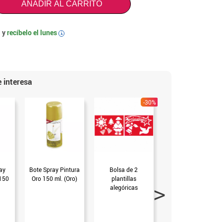
AÑADIR AL CARRITO
 y
recíbelo el
lunes
i
 interesa
-30%
ay
Bote Spray Pintura
Bolsa de 2
Pegatina gel
 150
Oro 150 ml. (Oro)
plantillas
gigante 25x25 cm.
alegóricas
Hello Kitty (Sin
Navideñas
talla)
35x25cm (Sin talla)