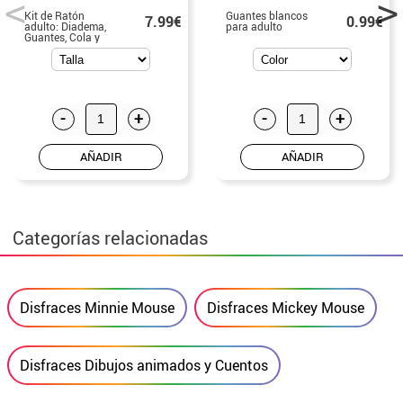
Kit de Ratón
Guantes blancos
7.99€
0.99€
adulto: Diadema,
para adulto
Guantes, Cola y
Tirantes
-
+
-
+
AÑADIR
AÑADIR
Categorías relacionadas
Disfraces Minnie Mouse
Disfraces Mickey Mouse
Disfraces Dibujos animados y Cuentos