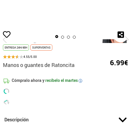
Inicio
Disfraces
Disney
Disfraces Minnie Mouse
Manos o guantes de 
ENTREGA 24H/48H
SUPERVENTAS
4.55/5.00
6.99€
Manos o guantes de Ratoncita
Cómpralo ahora y
recíbelo el
martes
i
Descripción