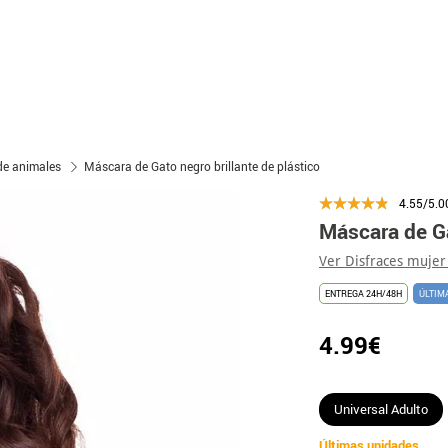
e animales
Máscara de Gato negro brillante de plástico
4.55/5.0
Máscara de Ga
Ver Disfraces mujer
ENTREGA 24H/48H
ÚLTIM
4.99€
Universal Adulto
Últimas unidades