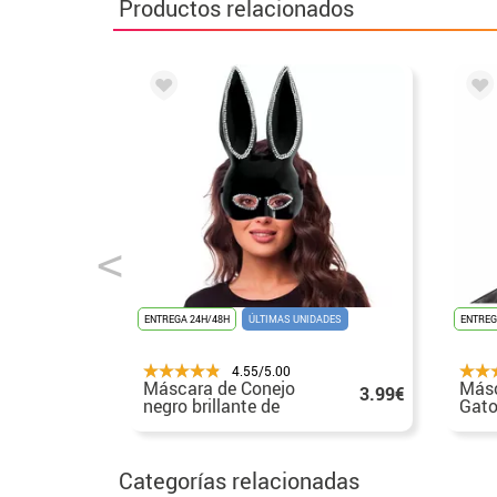
Productos relacionados
ENTREGA 24H/48H
ÚLTIMAS UNIDADES
ENTREG
4.55/5.00
Máscara de Conejo
Másc
3.99€
negro brillante de
Gato
plástico adulto
Categorías relacionadas