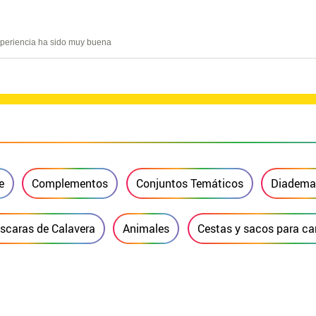
experiencia ha sido muy buena
e
Complementos
Conjuntos Temáticos
Diademas
scaras de Calavera
Animales
Cestas y sacos para c