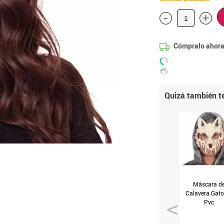
-
+
Cómpralo ahora
Quizá también te
Máscara d
Calavera Gato
Pvc