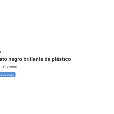
0
to negro brillante de plástico
 halloween
AS UNIDADES