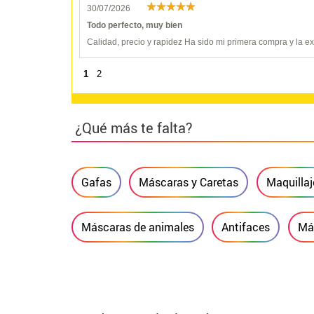
30/07/2026
Todo perfecto, muy bien
Calidad, precio y rapidez Ha sido mi primera compra y la 
1
2
¿Qué más te falta?
Gafas
Máscaras y Caretas
Maquillaj
Máscaras de animales
Antifaces
Má