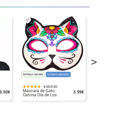
ENTREGA 24H/48H
ÚLTIMAS UNIDADES
ENTREGA 24H/48
4.55/5.00
Máscara de Gato
Máscara d
6.50€
3.99€
Catrina Día de Los
Azul
Muertos sin Barbilla