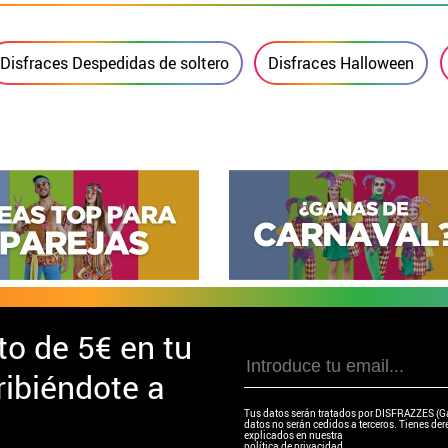
Disfraces Despedidas de soltero
Disfraces Halloween
to de
5€ en tu
ibiéndote a
Tus datos serán tratados por DISFRAZZES (Garc
datos no serán cedidos a terceros. Tienes dere
explicados en nuestra
política de privacidad.