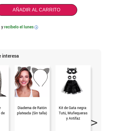
AÑADIR AL CARRITO
 y
recíbelo el
lunes
i
 interesa
e
Diadema de Ratón
Kit de Gata negra:
Máscara Gato
 de
plateada (Sin talla)
Tutú, Muñequeras
gafas negras
y Antifaz
estampado