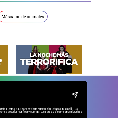
Máscaras de animales
ía Fiestas, S.L.) para enviarte nuestros boletines a tu email. Tus
cho a acceder, rectificar y suprimir tus datos, así como otros derechos