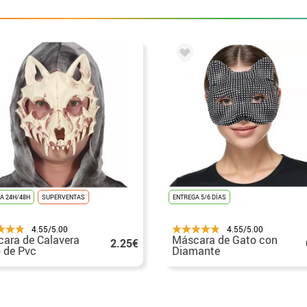
A 24H/48H
SUPERVENTAS
ENTREGA 5/6 DÍAS
4.55/5.00
4.55/5.00
ara de Calavera
Máscara de Gato con
2.25€
 de Pvc
Diamante