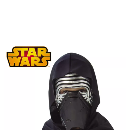
Inicio
Accesorios
Máscaras y Caretas
Máscara de Kylo Ren de Star Wars 