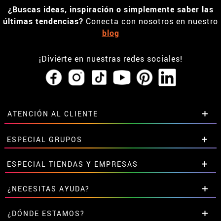
¿Buscas ideas, inspiración o simplemente saber las
últimas tendencias?
Conecta con nosotros en nuestro
blog
¡Diviérte en nuestras redes sociales!
ATENCIÓN AL CLIENTE
• Horario tienda IBI
ESPECIAL GRUPOS
•
Descuento estudiantes
• Sobre nosotros
Descuentos especiales para grupos.
ESPECIAL TIENDAS Y EMPRESAS
• Condiciones de venta
Contáctanos aquí
• Aviso legal
y
Privacidad
Descuentos exclusivos para tiendas y empresas.
¿NECESITAS AYUDA?
• Atencion al cliente
Contáctanos aquí
• Uso de Cookies
Aún no he hecho mi pedido
¿DÓNDE ESTAMOS?
•
Configuración de cookies