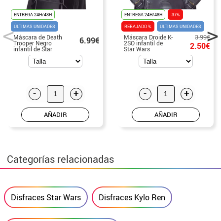
ENTREGA 24H/48H
ENTREGA 24H/48H
-37%
ÚLTIMAS UNIDADES
REBAJADO %
ÚLTIMAS UNIDADES
3.99€
Máscara de Death
Máscara Droide K-
6.99€
Trooper Negro
2SO infantil de
2.50€
infantil de Star
Star Wars
Wars
-
+
-
+
AÑADIR
AÑADIR
Categorías relacionadas
Disfraces Star Wars
Disfraces Kylo Ren