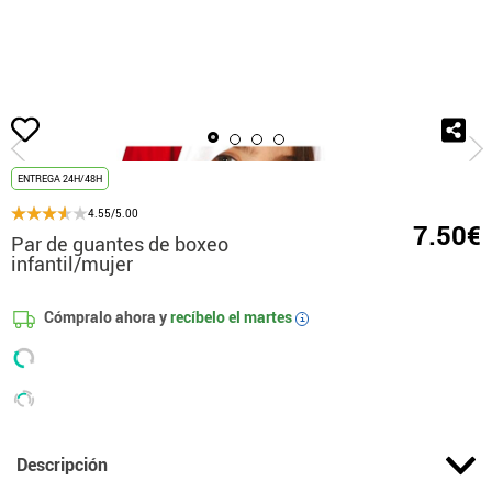
Inicio
Guantes
Par de guantes de boxeo infantil/mujer
ENTREGA 24H/48H
4.55/5.00
7.50€
Par de guantes de boxeo
infantil/mujer
Cómpralo ahora y
recíbelo el
martes
i
Descripción