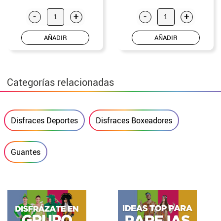
-
+
-
+
AÑADIR
AÑADIR
Categorías relacionadas
Disfraces Deportes
Disfraces Boxeadores
Guantes