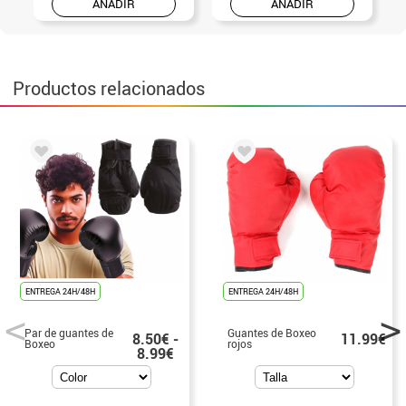
AÑADIR
AÑADIR
Productos relacionados
ENTREGA 24H/48H
ENTREGA 24H/48H
Par de guantes de
Guantes de Boxeo
8.50€ -
11.99€
Boxeo
rojos
8.99€