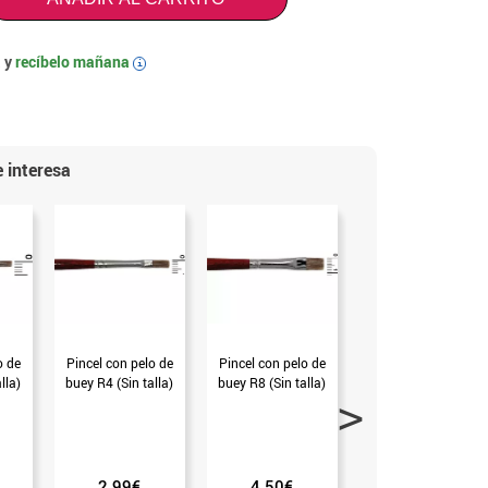
 y
recíbelo mañana
i
 interesa
o de
Pincel con pelo de
Pincel con pelo de
Espatula
lla)
buey R4 (Sin talla)
buey R8 (Sin talla)
Dermawax para
carne artificial (Sin
talla)
2.99€
4.50€
3.25€