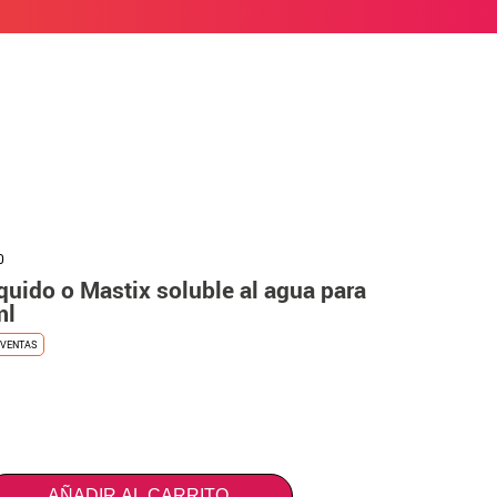
0
uido o Mastix soluble al agua para
ml
VENTAS
AÑADIR AL CARRITO