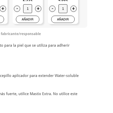
+
-
+
-
+
-
+
AÑADIR
AÑADIR
AÑADIR
o fabricante/responsable
 para la piel que se utiliza para adherir
l cepillo aplicador para extender Water-soluble
 fuerte, utilice Mastix Extra. No utilice este