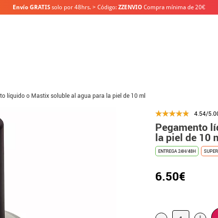
Envío GRATIS
solo por 48hrs. > Código:
ZZENVIO
Compra mínima de 20€
 líquido o Mastix soluble al agua para la piel de 10 ml
4.54/5.0
Pegamento líq
la piel de 10 
ENTREGA 24H/48H
SUPER
6.50€
-