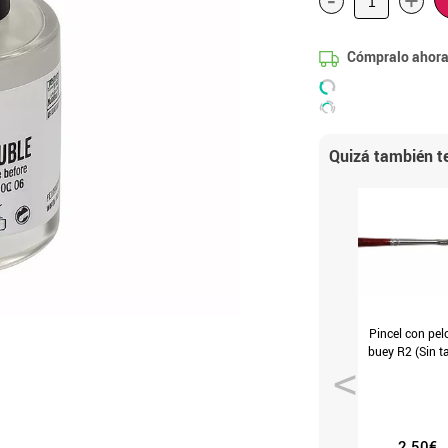
+
Cómpralo ahora
Quizá también te
Pincel con pel
buey R2 (Sin ta
2.50€