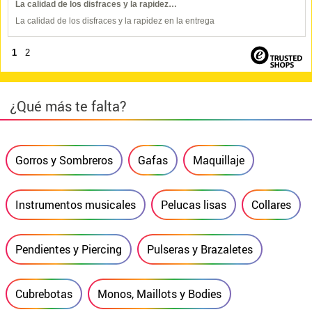
La calidad de los disfraces y la rapidez…
La calidad de los disfraces y la rapidez en la entrega
1
2
¿Qué más te falta?
Gorros y Sombreros
Gafas
Maquillaje
Instrumentos musicales
Pelucas lisas
Collares
Pendientes y Piercing
Pulseras y Brazaletes
Cubrebotas
Monos, Maillots y Bodies