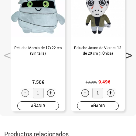
Peluche Momia de 17x22 cm
Peluche Jason de Viernes 13
(Sin talla)
de 20 cm (T.Única)
9.49€
7.50€
18.99€
-
+
-
+
AÑADIR
AÑADIR
Productos relacionados