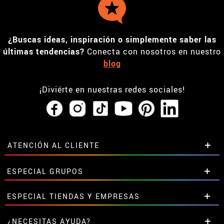
¿Buscas ideas, inspiración o simplemente saber las
últimas tendencias?
Conecta con nosotros en nuestro
blog
¡Diviérte en nuestras redes sociales!
ATENCIÓN AL CLIENTE
• Horario tienda IBI
ESPECIAL GRUPOS
•
Descuento estudiantes
• Sobre nosotros
Descuentos especiales para grupos.
ESPECIAL TIENDAS Y EMPRESAS
• Condiciones de venta
Contáctanos aquí
• Aviso legal
y
Privacidad
Descuentos exclusivos para tiendas y empresas.
¿NECESITAS AYUDA?