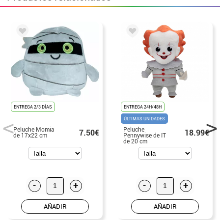
ENTREGA 2/3 DÍAS
ENTREGA 24H/48H
ÚLTIMAS UNIDADES
Peluche Momia
Peluche
7.50€
18.99€
de 17x22 cm
Pennywise de IT
de 20 cm
-
+
-
+
AÑADIR
AÑADIR