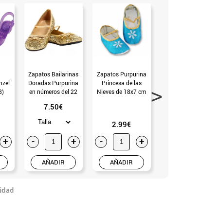
Zapatos Bailarinas
Zapatos Purpurina
Zapatos Purpurina
nzel
Doradas Purpurina
Princesa de las
Princesa Rosa de
8)
en números del 22
Nieves de 18x7 cm
18x7 cm (T.Única)
al 41
(Universal Niños)
7.50€
2.99€
2.99€
+
-
+
-
+
-
+
AÑADIR
AÑADIR
AÑADIR
idad