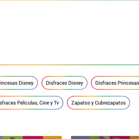
rincesas Disney
Disfraces Disney
Disfraces Princesas
sfraces Películas, Cine y Tv
Zapatos y Cubrezapatos