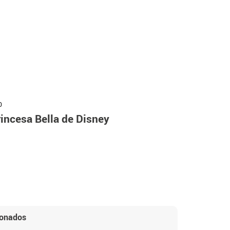
0
incesa Bella de Disney
ionados