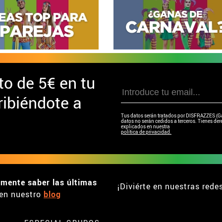
to de
5€ en tu
ibiéndote a
Tus datos serán tratados por DISFRAZZES (Garc
datos no serán cedidos a terceros. Tienes dere
explicados en nuestra
política de privacidad.
emente saber las últimas
¡Diviérte en nuestras rede
en nuestro
blog