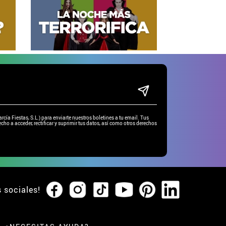
ía Fiestas, S.L.) para enviarte nuestros boletines a tu email. Tus
cho a acceder, rectificar y suprimir tus datos, así como otros derechos
s sociales!