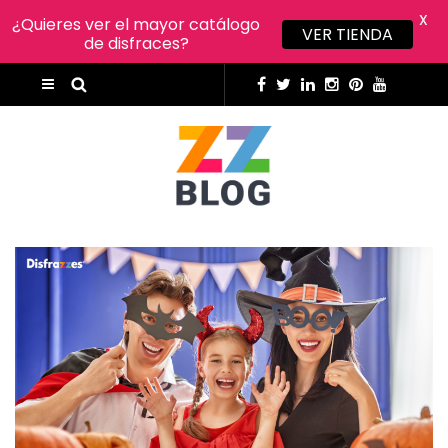
X
¿Quieres ver el mayor catálogo
VER TIENDA
de disfraces?