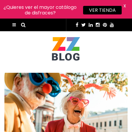
X
¿Quieres ver el mayor catálogo
VER TIENDA
de disfraces?