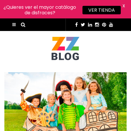
X
¿Quieres ver el mayor catálogo
VER TIENDA
de disfraces?