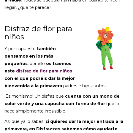
a nadie.
Todos se quedarán sin habla en cuanto te vean
llegar, ¿qué te parece?
Disfraz de flor para
niños
Y por supuesto
también
pensamos en los más
pequeños
, por ello
os traemos
este
disfraz de flor para niños
con el que podréis dar la mejor
bienvenida a la primavera
padres e hijos juntos.
¡Es monísimo! Un disfraz que
cuenta con un mono de
color verde y una capucha con forma de flor
que lo
hace simplemente irresistible.
Así que ya lo sabes,
si quieres dar la mejor entrada a la
primavera, en Disfrazzes sabemos cómo ayudarte
.