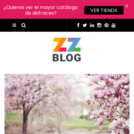
X
¿Quieres ver el mayor catálogo
VER TIENDA
de disfraces?