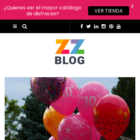
X
¿Quieres ver el mayor catálogo
VER TIENDA
de disfraces?