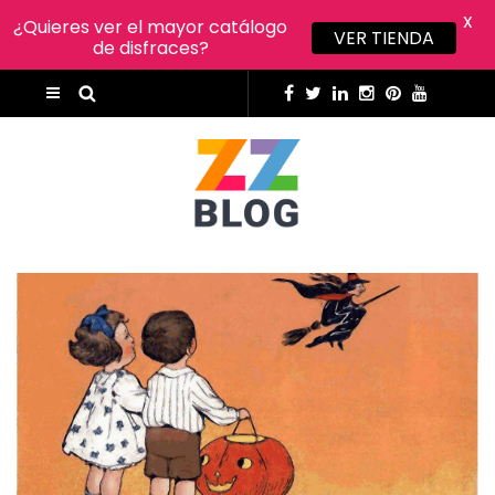
X
¿Quieres ver el mayor catálogo
VER TIENDA
de disfraces?