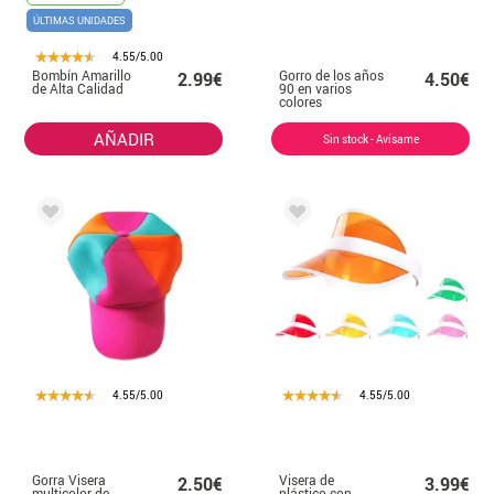
ÚLTIMAS UNIDADES
4.55/5.00
Bombín Amarillo
Gorro de los años
2.99€
4.50€
de Alta Calidad
90 en varios
colores
AÑADIR
Sin stock - Avísame
4.55/5.00
4.55/5.00
Gorra Visera
Visera de
2.50€
3.99€
multicolor de
plástico con