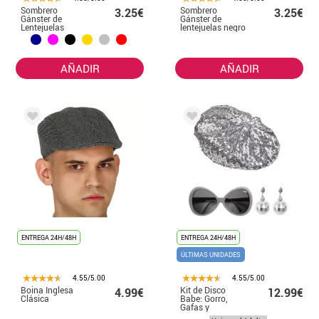
Sombrero
Sombrero
3.25€
3.25€
Gánster de
Gánster de
Lentejuelas
lentejuelas negro
Infantil en varios
con banda
colores
blanca
AÑADIR
AÑADIR
ENTREGA 24H/48H
ENTREGA 24H/48H
ÚLTIMAS UNIDADES
4.55/5.00
4.55/5.00
Boina Inglesa
Kit de Disco
4.99€
12.99€
Clásica
Babe: Gorro,
Gafas y
Pendientes