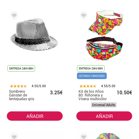
ENTREGA 24H/48H
ENTREGA 24H/48H
ÚLTIMAS UNIDADES
4.55/5.00
4.55/5.00
Sombrero
Kit de los Años
3.25€
10.50€
Gánster de
80: Riñonera y
lentejuelas gris
Visera multicolor
con banda negro
Universal Adulto
AÑADIR
AÑADIR