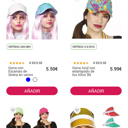
ENTREGA 24H/48H
ENTREGA 3/4 DÍAS
4.55/5.00
4.55/5.00
Gorra con
Gorra Azul con
5.50€
5.99€
Escamas de
estampado de
Sirena en varios
los Años '80
colores
AÑADIR
AÑADIR