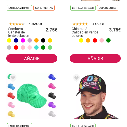
ENTREGA 24H/48H
SUPERVENTAS
ENTREGA 24H/48H
SUPERVENTAS
4.55/5.00
4.55/5.00
Sombrero
Chistera Alta
2.75€
3.75€
Gánster de
Calidad en varios
lentejuelas en
colores
varios colores
AÑADIR
AÑADIR
ENTREGA 24H/48H
ENTREGA 24H/48H