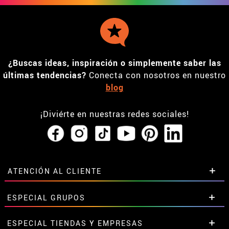
¿Buscas ideas, inspiración o simplemente saber las
últimas tendencias?
Conecta con nosotros en nuestro
blog
¡Diviérte en nuestras redes sociales!
ATENCIÓN AL CLIENTE
• Horario tienda IBI
ESPECIAL GRUPOS
•
Descuento estudiantes
• Sobre nosotros
Descuentos especiales para grupos.
ESPECIAL TIENDAS Y EMPRESAS