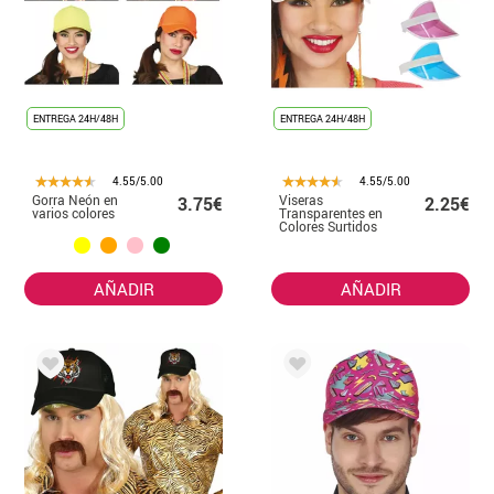
ENTREGA 24H/48H
ENTREGA 24H/48H
4.55/5.00
4.55/5.00
Gorra Neón en
Viseras
3.75€
2.25€
varios colores
Transparentes en
Colores Surtidos
AÑADIR
AÑADIR