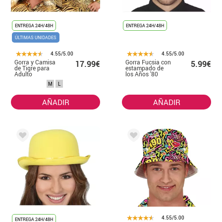
ENTREGA 24H/48H
ENTREGA 24H/48H
ÚLTIMAS UNIDADES
4.55/5.00
4.55/5.00
Gorra y Camisa
Gorra Fucsia con
17.99€
5.99€
de Tigre para
estampado de
Adulto
los Años '80
M
L
AÑADIR
AÑADIR
4.55/5.00
ENTREGA 24H/48H