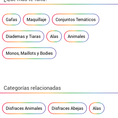
Gafas
Maquillaje
Conjuntos Temáticos
Diademas y Tiaras
Alas
Animales
Monos, Maillots y Bodies
Categorías relacionadas
Disfraces Animales
Disfraces Abejas
Alas