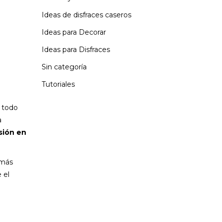
Ideas de disfraces caseros
Ideas para Decorar
Ideas para Disfraces
Sin categoría
Tutoriales
y todo
a
rsión en
 más
 el