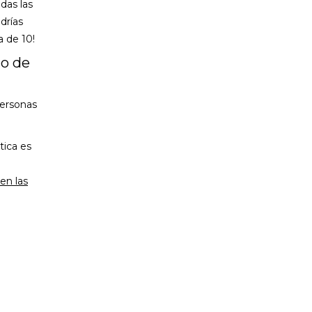
das las
drías
a de 10!
no de
personas
tica es
e
en las