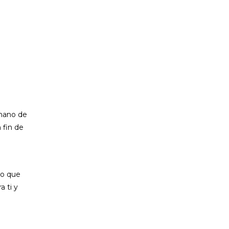
umano de
 fin de
to que
a ti y