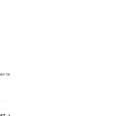
ién te
OST