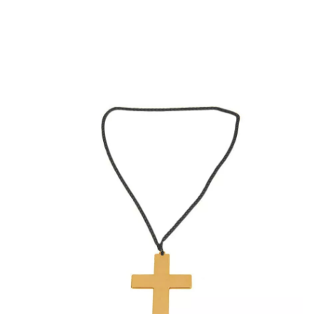
Inicio
Accesorios
Joyas
Colgantes
Cruz dorada con Cuerda 21x13 cm