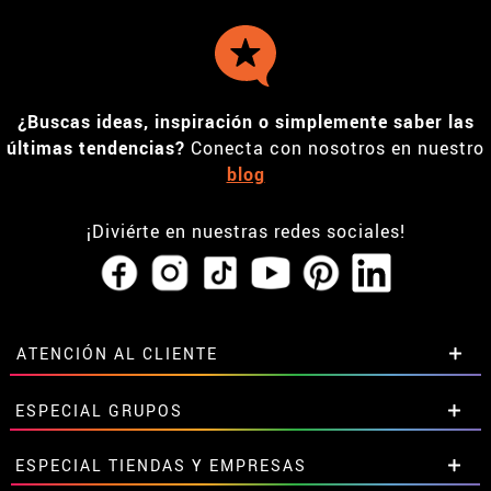
¿Buscas ideas, inspiración o simplemente saber las
últimas tendencias?
Conecta con nosotros en nuestro
blog
¡Diviérte en nuestras redes sociales!
ATENCIÓN AL CLIENTE
• Horario tienda IBI
ESPECIAL GRUPOS
•
Descuento estudiantes
• Sobre nosotros
Descuentos especiales para grupos.
ESPECIAL TIENDAS Y EMPRESAS
• Condiciones de venta
Contáctanos aquí