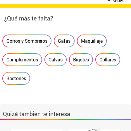
¿Qué más te falta?
Gorros y Sombreros
Gafas
Maquillaje
Complementos
Calvas
Bigotes
Collares
Bastones
Quizá también te interesa