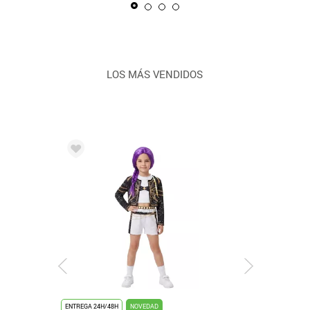
LOS MÁS VENDIDOS
ENTREGA 24H/48H
NOVEDAD
ENTREGA 24