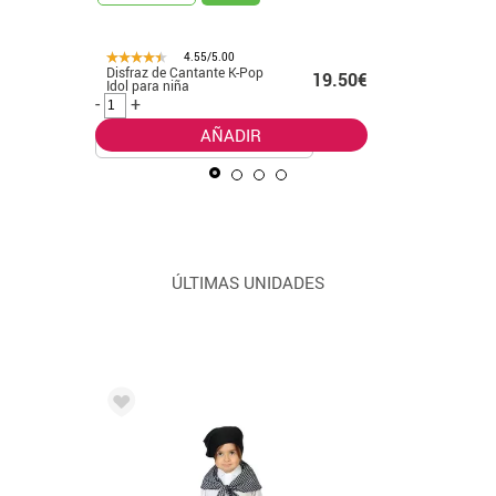
4.55/5.00
Disfraz de Cantante K-Pop
Disfraz d
99€ -
19.50€
Idol para niña
leader cl
.99€
-
+
-
+
AÑADIR
ÚLTIMAS UNIDADES