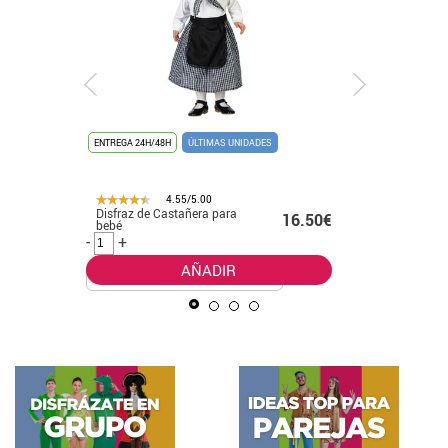
ENTREGA 24H/48H
ÚLTIMAS UNIDADES
ENTREGA 24
4.55/5.00
14.00€
Disfraz de Castañera para
Disfraz d
16.50€
bebé
blanco y 
.00€
-
+
-
+
AÑADIR