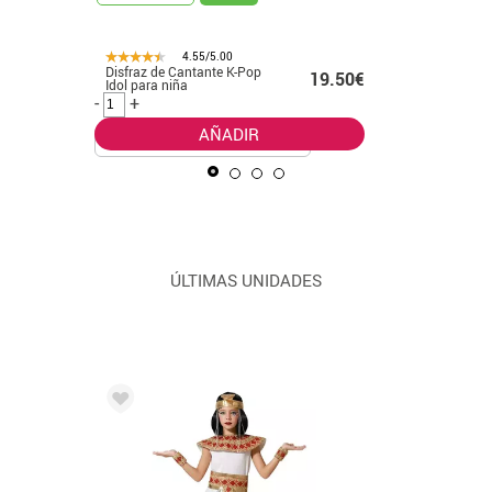
4.55/5.00
Disfraz de Cantante K-Pop
Disfraz d
99€ -
19.50€
Idol para niña
con lunar
.99€
mujer
-
+
-
+
AÑADIR
ÚLTIMAS UNIDADES