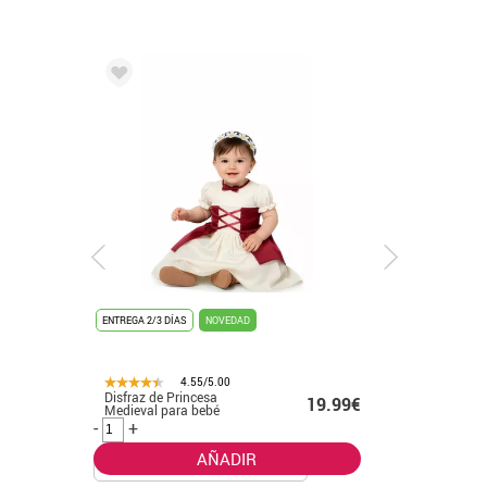
NOVEDAD
ENTREGA 2/3 DÍAS
NOVEDAD
/5.00
4.55/5.00
sa
Disfraz de La Muerte con
19.99€
19.50€
ebé
Ojos rojos para niño
-
+
AÑADIR
AÑADIR