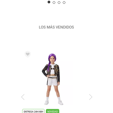
LOS MÁS VENDIDOS
ENTREGA 24H/48H
NOVEDAD
ENTREGA 24