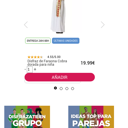
ENTREGA 24H/48H
ÚLTIMAS UNIDADES
ENTREGA 24
4.55/5.00
Disfraz de Faraona Cobra
Disfraz d
.99€
19.99€
dorada para niña
Tutú par
-
+
-
+
AÑADIR