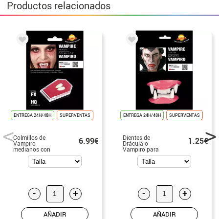
Productos relacionados
ENTREGA 24H/48H
SUPERVENTAS
ENTREGA 24H/48H
SUPERVENTAS
Colmillos de
Dientes de
6.99€
1.25€
Vampiro
Drácula o
medianos con
Vampiro para
pasta
Halloween
termoplástica
-
+
-
+
AÑADIR
AÑADIR