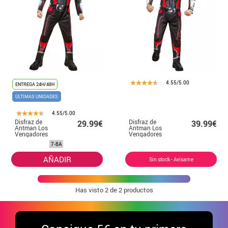
4.55/5.00
ENTREGA 24H/48H
ÚLTIMAS UNIDADES
4.55/5.00
Disfraz de
Disfraz de
29.99€
39.99€
Antman Los
Antman Los
Vengadores
Vengadores
clásico con
musculoso con
7-8A
máscara para
máscara deluxe
niño
para niño
AÑADIR
Sin stock - Avísame
Has visto
2
de 2 productos