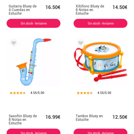
Guitarra Bluey de
Xilófono Bluey de
16.50€
14.50€
4 Cuerdas en
8 Notas en
Estuche
Estuche
Sin stock - Avísame
Sin stock - Avísame
4.55/5.00
4.55/5.00
Saxofón Bluey de
Tambor Bluey en
16.99€
12.50€
8 Notas en
Estuche
Estuche
Sin stock - Avísame
Sin stock - Avísame