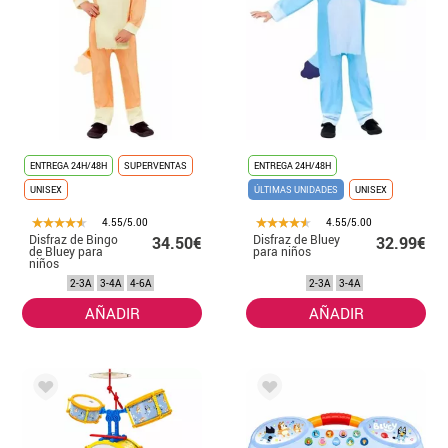
ENTREGA 24H/48H
SUPERVENTAS
ENTREGA 24H/48H
UNISEX
ÚLTIMAS UNIDADES
UNISEX
4.55/5.00
4.55/5.00
Disfraz de Bingo
Disfraz de Bluey
34.50€
32.99€
de Bluey para
para niños
niños
2-3A
3-4A
4-6A
2-3A
3-4A
AÑADIR
AÑADIR