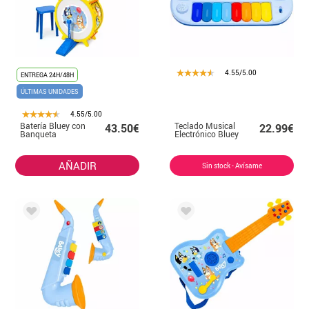
4.55/5.00
ENTREGA 24H/48H
ÚLTIMAS UNIDADES
4.55/5.00
Batería Bluey con
Teclado Musical
43.50€
22.99€
Banqueta
Electrónico Bluey
AÑADIR
Sin stock - Avísame