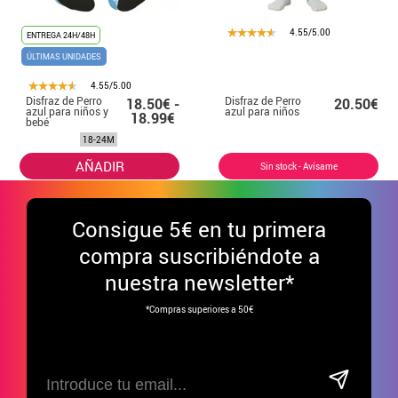
4.55/5.00
ENTREGA 24H/48H
ÚLTIMAS UNIDADES
4.55/5.00
Disfraz de Perro
Disfraz de Perro
18.50€ -
20.50€
azul para niños y
azul para niños
18.99€
bebé
18-24M
AÑADIR
Sin stock - Avísame
Consigue
5€ en tu primera
compra suscribiéndote a
nuestra newsletter*
*Compras superiores a 50€