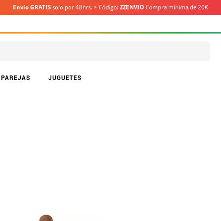
Envío GRATIS
solo por 48hrs. > Código:
ZZENVIO
Compra mínima de 20€
PAREJAS
JUGUETES