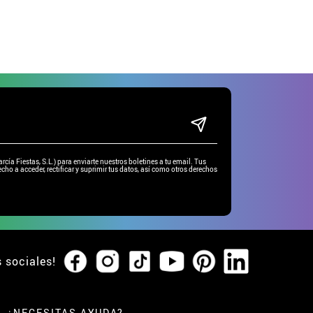
ía Fiestas, S.L.) para enviarte nuestros boletines a tu email. Tus
cho a acceder, rectificar y suprimir tus datos, así como otros derechos
s sociales!
¿NECESITAS AYUDA?