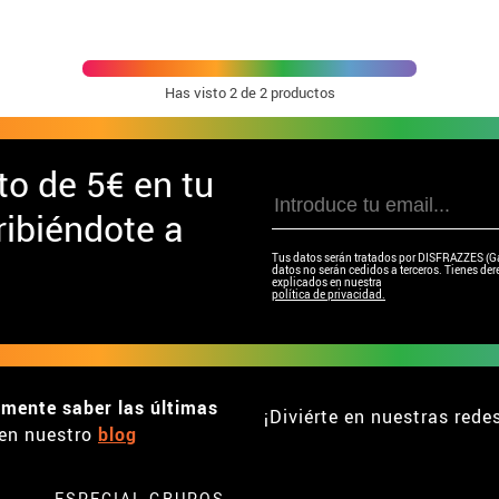
llería para
bre
Has visto
2
de 2 productos
to de
5€ en tu
ibiéndote a
Tus datos serán tratados por DISFRAZZES (Garc
datos no serán cedidos a terceros. Tienes dere
explicados en nuestra
política de privacidad.
emente saber las últimas
¡Diviérte en nuestras rede
en nuestro
blog
ESPECIAL GRUPOS