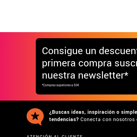
Caballería para niño
Caba
hom
Consigue
un descuen
primera compra suscr
nuestra newsletter*
*Compras superiores a 50€
¿Buscas ideas, inspiración o simpl
tendencias?
Conecta con nosotros 
ATENCIÓN AL CLIENTE