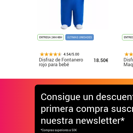
ENTREGA 24H/48H
ÚLTIMAS UNIDADES
ENTREG
4.54/5.00
Disfraz de Fontanero
Disf
18.50€
rojo para bebé
Maqu
Tren
beb
Consigue
un descuen
primera compra suscr
nuestra newsletter*
*Compras superiores a 50€