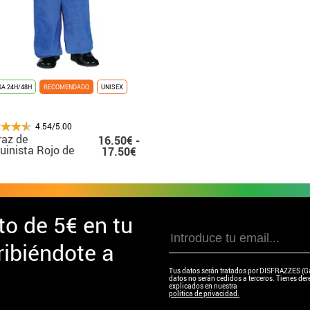
A 24H/48H
RECOMENDADO
UNISEX
4.54/5.00
raz de
16.50€ -
inista Rojo de
17.50€
 para niños y
é
to de
5€ en tu
ibiéndote a
Tus datos serán tratados por DISFRAZZES (Garc
datos no serán cedidos a terceros. Tienes dere
explicados en nuestra
política de privacidad.