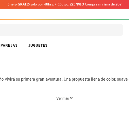
Envío GRATIS
solo por 48hrs. > Código:
ZZENVIO
Compra mínima de 20€
PAREJAS
JUGUETES
o vivirá su primera gran aventura. Una propuesta llena de color, suave 
Ver más